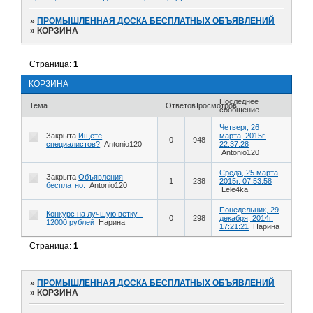
»
ПРОМЫШЛЕННАЯ ДОСКА БЕСПЛАТНЫХ ОБЪЯВЛЕНИЙ
»
КОРЗИНА
Страница:
1
КОРЗИНА
Последнее
Тема
Ответов
Просмотров
сообщение
Четверг, 26
Закрыта
Ищете
марта, 2015г.
0
948
специалистов?
Antonio120
22:37:28
Antonio120
Среда, 25 марта,
Закрыта
Объявления
1
238
2015г. 07:53:58
бесплатно.
Antonio120
Lele4ka
Понедельник, 29
Конкурс на лучшую ветку -
0
298
декабря, 2014г.
12000 рублей
Нарина
17:21:21
Нарина
Страница:
1
»
ПРОМЫШЛЕННАЯ ДОСКА БЕСПЛАТНЫХ ОБЪЯВЛЕНИЙ
»
КОРЗИНА