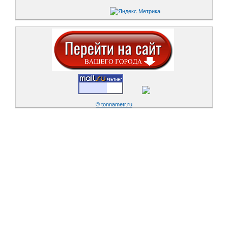
© tonnametr.ru