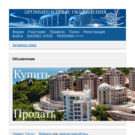
Форум
Участники
Правила
Поиск
Регистрация
Войти
БИЗНЕС-КЛУБ
РЕКЛАМА >>>>
Активные темы
Объявление
Привет, Гость!
Войдите
или
зарегистрируйтесь
.