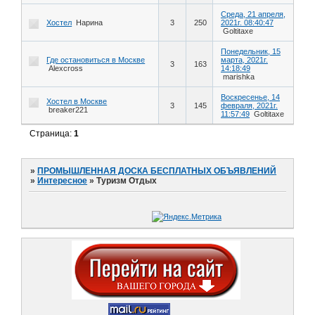
Среда, 21 апреля,
Хостел
Нарина
3
250
2021г. 08:40:47
Goltitaxe
Понедельник, 15
Где остановиться в Москве
марта, 2021г.
3
163
Alexcross
14:18:49
marishka
Воскресенье, 14
Хостел в Москве
3
145
февраля, 2021г.
breaker221
11:57:49
Goltitaxe
Страница:
1
»
ПРОМЫШЛЕННАЯ ДОСКА БЕСПЛАТНЫХ ОБЪЯВЛЕНИЙ
»
Интересное
»
Туризм Отдых