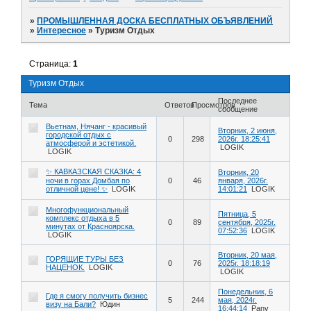
»
ПРОМЫШЛЕННАЯ ДОСКА БЕСПЛАТНЫХ ОБЪЯВЛЕНИЙ
»
Интересное
»
Туризм Отдых
Страница:
1
Туризм Отдых
Последнее
Тема
Ответов
Просмотров
сообщение
Вьетнам, Нячанг - красивый
Вторник, 2 июня,
городской отдых с
0
298
2026г. 18:25:41
атмосферой и эстетикой.
LOGIK
LOGIK
✨ КАВКАЗСКАЯ СКАЗКА: 4
Вторник, 20
ночи в горах Домбая по
0
46
января, 2026г.
отличной цене! ✨
LOGIK
14:01:21
LOGIK
Многофункциональный
Пятница, 5
комплекс отдыха в 5
0
89
сентября, 2025г.
минутах от Красноярска.
07:52:36
LOGIK
LOGIK
Вторник, 20 мая,
ГОРЯЩИЕ ТУРЫ БЕЗ
0
76
2025г. 18:18:19
НАЦЕНОК.
LOGIK
LOGIK
Понедельник, 6
Где я смогу получить бизнес
5
244
мая, 2024г.
визу на Бали?
Юдин
16:44:14
Panv