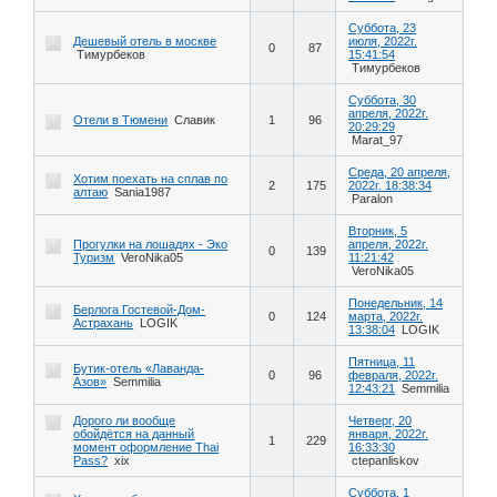
Суббота, 23
Дешевый отель в москве
июля, 2022г.
0
87
Тимурбеков
15:41:54
Тимурбеков
Суббота, 30
апреля, 2022г.
Отели в Тюмени
Славик
1
96
20:29:29
Marat_97
Среда, 20 апреля,
Хотим поехать на сплав по
2
175
2022г. 18:38:34
алтаю
Sania1987
Paralon
Вторник, 5
Прогулки на лошадях - Эко
апреля, 2022г.
0
139
Туризм
VeroNika05
11:21:42
VeroNika05
Понедельник, 14
Берлога Гостевой-Дом-
0
124
марта, 2022г.
Астрахань
LOGIK
13:38:04
LOGIK
Пятница, 11
Бутик-отель «Лаванда-
0
96
февраля, 2022г.
Азов»
Semmilia
12:43:21
Semmilia
Дорого ли вообще
Четверг, 20
обойдётся на данный
января, 2022г.
1
229
момент оформление Thai
16:33:30
Pass?
xix
ctepanliskov
Суббота, 1