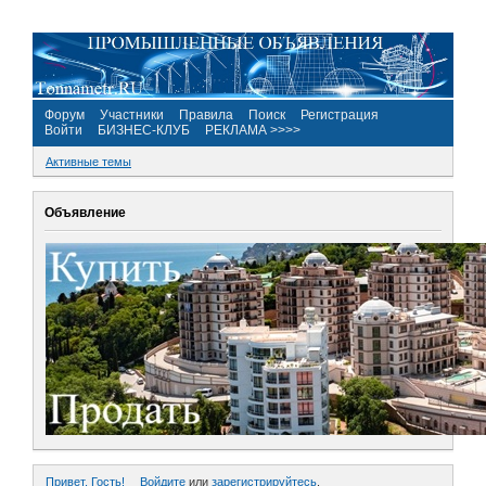
Форум
Участники
Правила
Поиск
Регистрация
Войти
БИЗНЕС-КЛУБ
РЕКЛАМА >>>>
Активные темы
Объявление
Привет, Гость!
Войдите
или
зарегистрируйтесь
.