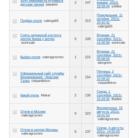
Хочу приобрести путевки в
2
147
января, 2022г.
детские лагеря
pepawe
18:28:34
yebiba
Понедельник, 11
октября, 2021г.
Подбор отеля
valerga65
0
313
20:42:42
valerga65
Снять недорогой хостел в
Вторник, 21
центре Киева у метро
0
109
сентября, 2021г.
worksale
14:30:58
worksale
Вторник, 21
сентября, 2021г.
Выбор отеля
valeragroznev
1
215
00:08:05
alexgrem
Пятница, 3
Официальный сайт службы
сентября, 2021г.
бронирования - Красная
0
154
10:28:42
Талка
ctepanliskov
ctepanliskov
Среда, 1
Какой отель
Makar
2
130
сентября, 2021г.
15:34:35
Bublee
Воскресенье, 15
Отели в Москве
августа, 2021г.
0
323
valeragroznev
16:41:53
valeragroznev
Среда, 4 августа,
Отели в центре Москвы
0
137
2021г. 14:55:55
valeragroznev
valeragroznev