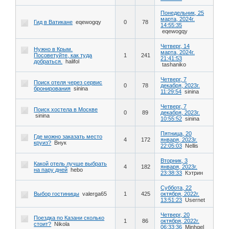
Понедельник, 25
марта, 2024г.
Гид в Ватикане
eqewogqy
0
78
14:55:35
eqewogqy
Четверг, 14
Нужно в Крым.
марта, 2024г.
Посоветуйте, как туда
1
241
21:41:53
добраться.
halifol
tashaniko
Четверг, 7
Поиск отеля через сервис
0
78
декабря, 2023г.
бронирования
sinina
11:29:54
sinina
Четверг, 7
Поиск хостела в Москве
0
89
декабря, 2023г.
sinina
10:55:52
sinina
Пятница, 20
Где можно заказать место
4
172
января, 2023г.
круиз?
Внук
22:05:03
Nellis
Вторник, 3
Какой отель лучше выбрать
4
182
января, 2023г.
на пару дней
hebo
23:38:33
Кэтрин
Суббота, 22
Выбор гостиницы
valerga65
1
425
октября, 2022г.
13:51:23
Usernet
Четверг, 20
Поездка по Казани сколько
1
86
октября, 2022г.
стоит?
Nikola
06:33:36
Minhgel