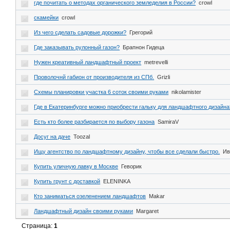
где почитать о методах органического земледелия в России?
crowl
скамейки
crowl
Из чего сделать садовые дорожки?
Грегорий
Где заказывать рулонный газон?
Брапнон Гидеца
Нужен креативный ландшафтный проект
metrevelli
Проволочнй габион от производителя из СПб.
Grizli
Схемы планировки участка 6 соток своими руками
nikolamister
Где в Екатеринбурге можно приобрести гальку для ландшафтного дизайна
Есть кто более разбирается по выбору газона
SamiraV
Досуг на даче
Toozal
Ищу агентство по ландшафтному дизайну, чтобы все сделали быстро.
Ив
Купить уличную лавку в Москве
Геворик
Купить грунт с доставкой
ELENINKA
Кто заниматься озеленением ландшафтов
Makar
Ландшафтный дизайн своими руками
Margaret
Страница:
1