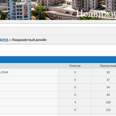
 ДАЧА
»
Ландшафтный дизайн
Ответов
Просмотро
LOGIK
0
20
0
27
0
54
0
63
4
150
0
123