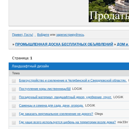
Привет, Гость!
Войдите
или
зарегистрируйтесь
.
»
ПРОМЫШЛЕННАЯ ДОСКА БЕСПЛАТНЫХ ОБЪЯВЛЕНИЙ
»
ДОМ и
Страница:
1
Ландшафтный дизайн
Тема
Благоустройство и озеленение в Челябинской и Свердловской областях.
Поступление коры лиственницы!🙌
LOGIK
Посадочный материал, ландшафтный декор, удобрение, грунт.
LOGIK
Саженцы и семена для сада, дачи, огорода.
LOGIK
Где заказать вертикальное озеленение не дорого?
Olegs
Где чаще всего используется щебень на территории возле дома?
mix33rr