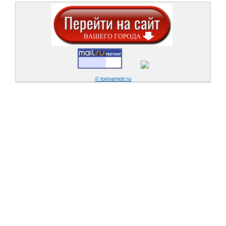
© tonnametr.ru