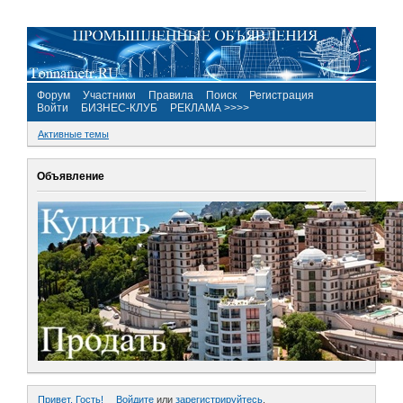
Форум
Участники
Правила
Поиск
Регистрация
Войти
БИЗНЕС-КЛУБ
РЕКЛАМА >>>>
Активные темы
Объявление
Привет, Гость!
Войдите
или
зарегистрируйтесь
.