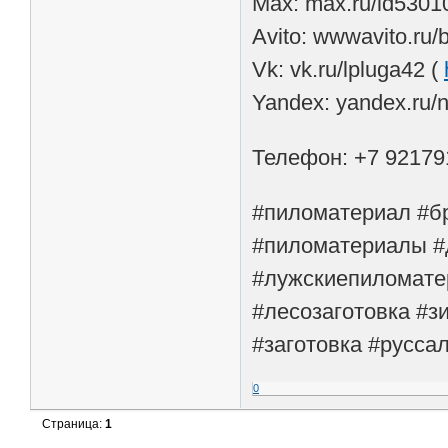
Max: max.ru/id53010
Avito: wwwavito.ru/
Vk: vk.ru/lpluga42 (
Yandex: yandex.ru/na
Телефон: +7 92179
#пиломатериал #бр
#пиломатериалы #
#лужскиепиломате
#лесозаготовка #з
#заготовка #русса
0
Страница:
1