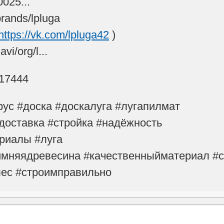
025...
brands/lpluga
https://vk.com/lpluga42
)
vi/org/l...
17444
ус #доска #доскалуга #лугапилмат
доставка #стройка #надёжность
риалы #луга
имняядревесина #качественныйматериал #с
лес #строимправильно