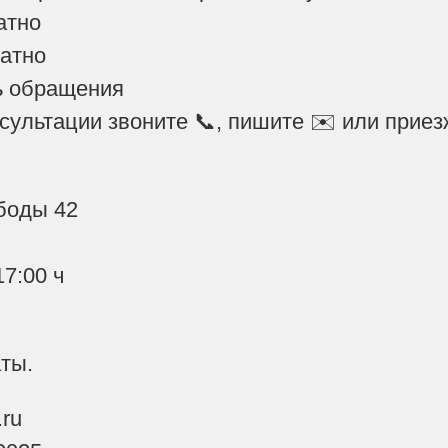
атно
атно
ь обращения
сультации звоните 📞, пишите ✉️ или приезж
ободы 42
17:00 ч
ты.
.ru