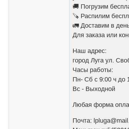
🚚 Погрузим беспл
🪚 Распилим беспл
🚛 Доставим в ден
Для заказа или кон
Наш адрес:
город Луга ул. Св
Часы работы:
Пн- Сб с 9:00 ч до 
Вс - Выходной
Любая форма опла
Почта: lpluga@mail