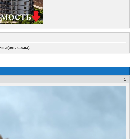
ы (ель, сосна).
1