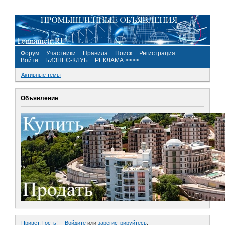
Форум
Участники
Правила
Поиск
Регистрация
Войти
БИЗНЕС-КЛУБ
РЕКЛАМА >>>>
Активные темы
Объявление
Привет, Гость!
Войдите
или
зарегистрируйтесь
.