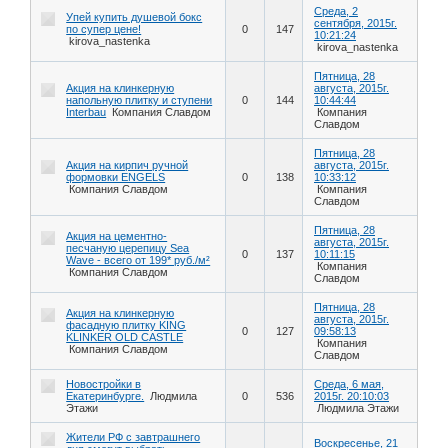
Среда, 2
Упей купить душевой бокс
сентября, 2015г.
по супер цене!
0
147
10:21:24
kirova_nastenka
kirova_nastenka
Пятница, 28
Акция на клинкерную
августа, 2015г.
напольную плитку и ступени
0
144
10:44:44
Interbau
Компания Славдом
Компания
Славдом
Пятница, 28
Акция на кирпич ручной
августа, 2015г.
формовки ENGELS
0
138
10:33:12
Компания Славдом
Компания
Славдом
Пятница, 28
Акция на цементно-
августа, 2015г.
песчаную церепицу Sea
0
137
10:11:15
Wave - всего от 199* руб./м²
Компания
Компания Славдом
Славдом
Пятница, 28
Акция на клинкерную
августа, 2015г.
фасадную плитку KING
0
127
09:58:13
KLINKER OLD CASTLE
Компания
Компания Славдом
Славдом
Новостройки в
Среда, 6 мая,
Екатеринбурге.
Людмила
0
536
2015г. 20:10:03
Этажи
Людмила Этажи
Жители РФ с завтрашнего
Воскресенье, 21