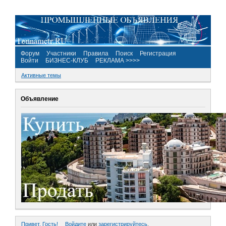
Форум
Участники
Правила
Поиск
Регистрация
Войти
БИЗНЕС-КЛУБ
РЕКЛАМА >>>>
Активные темы
Объявление
Привет, Гость!
Войдите
или
зарегистрируйтесь
.