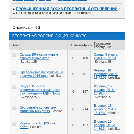
»
ПРОМЫШЛЕННАЯ ДОСКА БЕСПЛАТНЫХ ОБЪЯВЛЕНИЙ
»
БЕСПЛАТНАЯ РОССИЯ. АКЦИЯ. КОНКУРС
Страница:
«
1
2
БЕСПЛАТНАЯ РОССИЯ. АКЦИЯ. КОНКУРС
Последнее
Тема
Ответов
Просмотров
сообщение
Скидка 15% на клиновые
Среда, 9 марта,
строительные леса
0
180
2016г. 10:51:51
Svetlana25
Svetlana25
Четверг, 18
Предложение по рекламе на
0
451
февраля, 2016г.
форуме 2016 года
Lele4ka
19:42:08
Lele4ka
Скидка 15 % при
Вторник, 19
оформлении заказа через
января, 2016г.
0
197
сайт компании МДН-Пром
13:28:43
Svetlana25
Svetlana25
Вторник, 15
Бесплатные купоны для
0
214
декабря, 2015г.
магазина Aliexpress
Smoke
13:17:32
Smoke
Вторник, 10
Разместить АКЦИЮ на
0
157
ноября, 2015г.
сайте
Lele4ka
14:30:34
Lele4ka