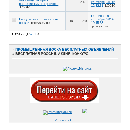
дня смогут выбрать
1
202
сентября, 2014г.
растение-символ региона.
12:32:31
LOGIK
LOGIK
Пятница, 19
Proxy service - скоростные
сентября, 2014г.
19
1288
прокси
proxyservice
19:15:33
proxyservice
Страница:
«
1
2
»
ПРОМЫШЛЕННАЯ ДОСКА БЕСПЛАТНЫХ ОБЪЯВЛЕНИЙ
»
БЕСПЛАТНАЯ РОССИЯ. АКЦИЯ. КОНКУРС
© tonnametr.ru