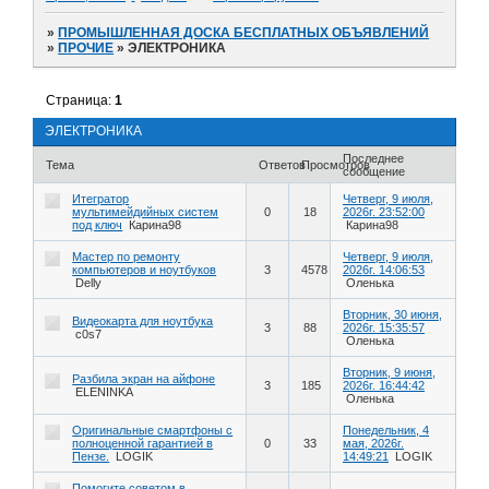
»
ПРОМЫШЛЕННАЯ ДОСКА БЕСПЛАТНЫХ ОБЪЯВЛЕНИЙ
»
ПРОЧИЕ
»
ЭЛЕКТРОНИКА
Страница:
1
ЭЛЕКТРОНИКА
Последнее
Тема
Ответов
Просмотров
сообщение
Итегратор
Четверг, 9 июля,
мультимейдийных систем
0
18
2026г. 23:52:00
под ключ
Карина98
Карина98
Мастер по ремонту
Четверг, 9 июля,
компьютеров и ноутбуков
3
4578
2026г. 14:06:53
Delly
Оленька
Вторник, 30 июня,
Видеокарта для ноутбука
3
88
2026г. 15:35:57
c0s7
Оленька
Вторник, 9 июня,
Разбила экран на айфоне
3
185
2026г. 16:44:42
ELENINKA
Оленька
Оригинальные смартфоны с
Понедельник, 4
полноценной гарантией в
0
33
мая, 2026г.
Пензе.
LOGIK
14:49:21
LOGIK
Помогите советом в