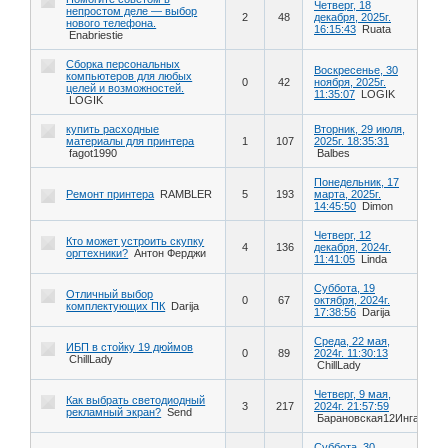
Четверг, 18
непростом деле — выбор
2
48
декабря, 2025г.
нового телефона.
16:15:43
Ruata
Enabriestie
Сборка персональных
Воскресенье, 30
компьютеров для любых
0
42
ноября, 2025г.
целей и возможностей.
11:35:07
LOGIK
LOGIK
купить расходные
Вторник, 29 июля,
материалы для принтера
1
107
2025г. 18:35:31
fagot1990
Balbes
Понедельник, 17
Ремонт принтера
RAMBLER
5
193
марта, 2025г.
14:45:50
Dimon
Четверг, 12
Кто может устроить скупку
4
136
декабря, 2024г.
оргтехники?
Антон Ферджи
11:41:05
Linda
Суббота, 19
Отличный выбор
0
67
октября, 2024г.
комплектующих ПК
Darija
17:38:56
Darija
Среда, 22 мая,
ИБП в стойку 19 дюймов
0
89
2024г. 11:30:13
ChillLady
ChillLady
Четверг, 9 мая,
Как выбрать светодиодный
3
217
2024г. 21:57:59
рекламный экран?
Send
Барановская12Инга
Суббота, 30