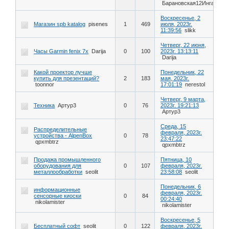
Барановская12Инга
Воскресенье, 2
Магазин spb katalog
pisenes
1
469
июля, 2023г.
11:39:56
slikk
Четверг, 22 июня,
Часы Garmin fenix 7x
Darija
0
100
2023г. 13:13:11
Darija
Какой проектор лучше
Понедельник, 22
купить для презентаций?
2
183
мая, 2023г.
toonnor
17:01:19
nerestol
Четверг, 9 марта,
Техника
Артур3
0
76
2023г. 19:21:13
Артур3
Среда, 15
Распределительные
февраля, 2023г.
устройства - AlpenBox
0
78
23:47:22
qpxmbtrz
qpxmbtrz
Продажа промышленного
Пятница, 10
оборудования для
0
107
февраля, 2023г.
металлообработки
seolit
23:58:08
seolit
Понедельник, 6
информационные
февраля, 2023г.
сенсорные киоски
0
84
00:24:40
nikolamister
nikolamister
Воскресенье, 5
Бесплатный софт
seolit
0
122
февраля, 2023г.