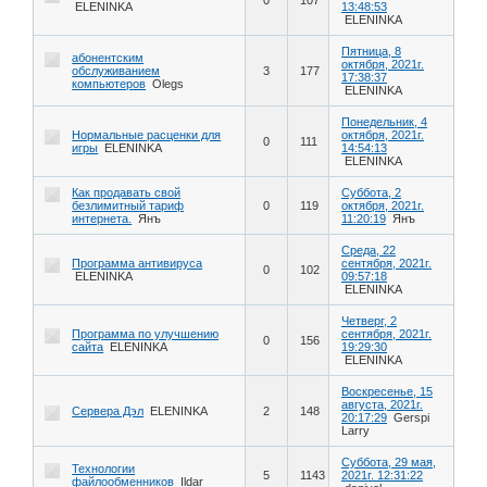
ELENINKA
13:48:53
ELENINKA
Пятница, 8
абонентским
октября, 2021г.
обслуживанием
3
177
17:38:37
компьютеров
Olegs
ELENINKA
Понедельник, 4
Нормальные расценки для
октября, 2021г.
0
111
игры
ELENINKA
14:54:13
ELENINKA
Как продавать свой
Суббота, 2
безлимитный тариф
0
119
октября, 2021г.
интернета.
Янъ
11:20:19
Янъ
Среда, 22
Программа антивируса
сентября, 2021г.
0
102
ELENINKA
09:57:18
ELENINKA
Четверг, 2
Программа по улучшению
сентября, 2021г.
0
156
сайта
ELENINKA
19:29:30
ELENINKA
Воскресенье, 15
августа, 2021г.
Сервера Дэл
ELENINKA
2
148
20:17:29
Gerspi
Larry
Суббота, 29 мая,
Технологии
5
1143
2021г. 12:31:22
файлообменников
Ildar