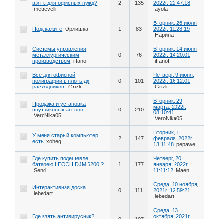
взять для офисных нужд?
2
135
2022г. 22:47:18
metrevelli
ayola
Вторник, 26 июля,
Подскажите
Орлишка
1
83
2022г. 11:28:19
Нарина
Системы управления
Вторник, 14 июня,
металлургическим
0
76
2022г. 14:20:01
производством
iffanoff
iffanoff
Всё для офисной
Четверг, 9 июня,
полиграфии в плоть до
0
101
2022г. 16:12:01
расходников.
Grizli
Grizli
Вторник, 29
Продажа и установка
марта, 2022г.
спутниковых антенн
0
210
08:10:41
VeroNika05
VeroNika05
Вторник, 1
У меня старый компьютер
2
147
февраля, 2022г.
есть
xoheg
13:11:48
pepawe
Где купить подешевле
Четверг, 20
батарею LEOCH DJM 6200 ?
1
177
января, 2022г.
Send
11:11:12
Maen
Среда, 10 ноября,
Интерактивная доска
0
111
2021г. 12:59:21
lebedart
lebedart
Среда, 13
Где взять антивирусник?
октября, 2021г.
0
107