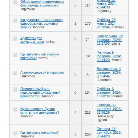
Обзор самых современных
марта, 2024г.
фотокамер, видеокамер
0
113
23:44:30
oqytoxky
oqytoxky
Как упростить выполнение
Суббота, 23
однообразных офисных
2
173
марта, 2024г.
задач?
toonnor
09:38:44
Kristinka
Понедельник, 12
Адаптеры для
0
72
февраля, 2024г.
аккумуляторов
sinina
23:17:05
sinina
Пятница, 9
Где закупать оптические
3
181
февраля, 2024г.
пигтейлы?
Китай
20:44:20
Монти
Воскресенье, 4
Атомно-силовой микроскоп
февраля, 2024г.
0
88
Jakomen
03:54:44
Jakomen
Помогите выбрать
Суббота, 3
подходящий фискальный
0
184
февраля, 2024г.
регистратор.
toonnor
13:08:30
toonnor
Суббота, 30
Нужен сервер. Лучше
сентября, 2023г.
купить, или арендовать?
4
213
21:36:29
toonnor
Александр
Щукин
Пятница, 15
Где закупать наушники?
сентября, 2023г.
3
208
Кирилов
00:44:20