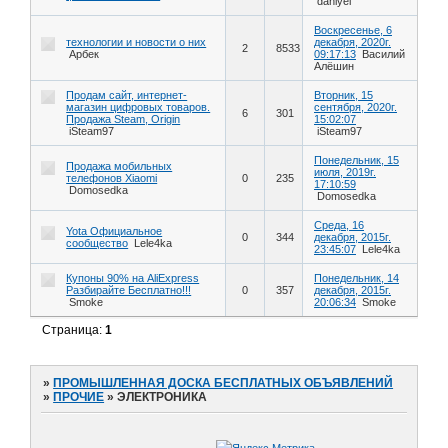
daniyel
Воскресенье, 6
технологии и новости о них
декабря, 2020г.
2
8533
Арбек
09:17:13
Василий
Алёшин
Продам сайт, интернет-
Вторник, 15
магазин цифровых товаров.
сентября, 2020г.
6
301
Продажа Steam, Origin
15:02:07
iSteam97
iSteam97
Понедельник, 15
Продажа мобильных
июля, 2019г.
телефонов Хiaomi
0
235
17:10:59
Domosedka
Domosedka
Среда, 16
Yota Официальное
0
344
декабря, 2015г.
сообщество
Lele4ka
23:45:07
Lele4ka
Купоны 90% на AliExpress
Понедельник, 14
Разбирайте Бесплатно!!!
0
357
декабря, 2015г.
Smoke
20:06:34
Smoke
Страница:
1
»
ПРОМЫШЛЕННАЯ ДОСКА БЕСПЛАТНЫХ ОБЪЯВЛЕНИЙ
»
ПРОЧИЕ
»
ЭЛЕКТРОНИКА