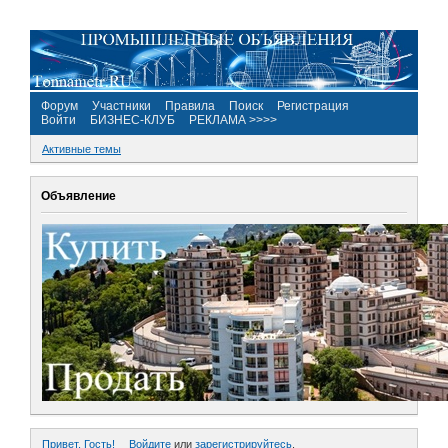
Форум
Участники
Правила
Поиск
Регистрация
Войти
БИЗНЕС-КЛУБ
РЕКЛАМА >>>>
Активные темы
Объявление
Привет, Гость!
Войдите
или
зарегистрируйтесь
.