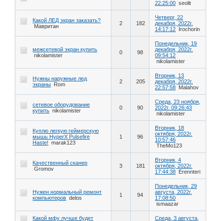
22:25:00
seolit
Четверг, 22
Какой ЛЕД экран заказать?
2
182
декабря, 2022г.
Мавритан
14:17:12
Irochorin
Понедельник, 19
межсетевой экран купить
декабря, 2022г.
0
98
nikolamister
09:54:12
nikolamister
Вторник, 13
Нужны наружные лед
2
205
декабря, 2022г.
экраны
Rom
22:57:58
Malahov
Среда, 23 ноября,
сетевое оборудование
0
90
2022г. 09:26:43
купить
nikolamister
nikolamister
Вторник, 18
Куплю легкую геймерскую
октября, 2022г.
мышь HyperX Pulsefire
1
96
10:57:46
Haste!
marak123
TheMo123
Вторник, 4
Качественный сканер
3
181
октября, 2022г.
Gromov
17:44:38
Erennteri
Понедельник, 29
Нужен нормальный ремонт
августа, 2022г.
1
94
компьютеров
delos
17:08:50
ismaazar
Какой мфу лучше будет
Среда, 3 августа,