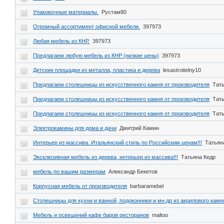
Упаковочные материалы.
Рустам80
Огромный ассортимент офисной мебели.
397973
Любая мебель из КНР.
397973
Предлагаем любую мебель из КНР (низкие цены)
397973
Детские площадки из металла, пластика и дерева
lesastroitelny10
Предлагаем столешницы из искусственного камня от производителя
Тат
Предлагаем столешницы из искусственного камня от производителя
Тат
Предлагаем столешницы из искусственного камня от производителя
Тат
Электрокамины для дома и дачи
Дмитрий Камин
Интерьер из массива. Итальянский стиль по Российским ценам!!!
Татьян
Эксклюзивная мебель из дерева, интерьер из массива!!!
Татьяна Кедр
мебель по вашим размерам
Александр Бекетов
Корпусная мебель от производителя
barbaramebel
Столешницы для кухни и ванной, подоконники и мн.др из акрилового камн
Мебель и освещений кафе баров ресторанов
maltoo