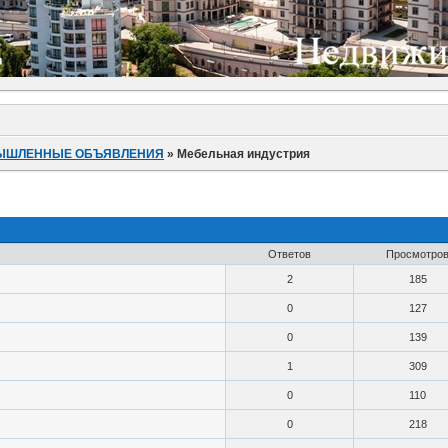
ЫШЛЕННЫЕ ОБЪЯВЛЕНИЯ
»
Мебельная индустрия
Ответов
Просмотро
2
185
0
127
0
139
1
309
0
110
0
218