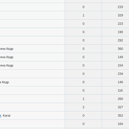
0
233
1
329
0
223
0
190
0
292
ьяна Кедр
0
360
ьяна Кедр
0
149
ьяна Кедр
0
154
0
234
а Кедр
0
146
0
116
1
260
2
327
я
Karat
0
352
0
164