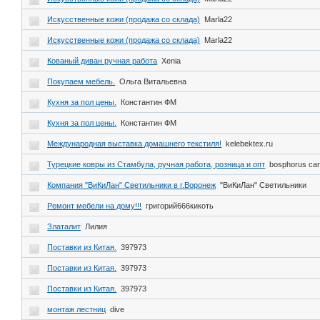
Искусственные кожи (продажа со склада)
Marla22
Искусственные кожи (продажа со склада)
Marla22
Кованый диван ручная работа
Xenia
Покупаем мебель.
Ольга Витальевна
Кухня за пол цены.
Константин ФМ
Кухня за пол цены.
Константин ФМ
Международная выставка домашнего текстиля!
kelebektex.ru
Турецкие ковры из Стамбула, ручная работа, розница и опт
bosphorus car
Компания "ВиКиЛан" Светильники в г.Воронеж
"ВиКиЛан" Светильники
Ремонт мебели на дому!!!
григорий666кикоть
Златалит
Лилия
Поставки из Китая.
397973
Поставки из Китая.
397973
Поставки из Китая.
397973
монтаж лестниц
dive