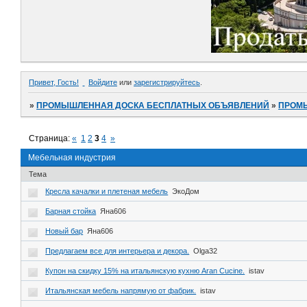
Привет, Гость!
Войдите
или
зарегистрируйтесь
.
»
ПРОМЫШЛЕННАЯ ДОСКА БЕСПЛАТНЫХ ОБЪЯВЛЕНИЙ
»
ПРОМ
Страница:
«
1
2
3
4
»
Мебельная индустрия
Тема
Кресла качалки и плетеная мебель
ЭкоДом
Барная стойка
Яна606
Новый бар
Яна606
Предлагаем все для интерьера и декора.
Olga32
Купон на скидку 15% на итальянскую кухню Aran Cucine.
istav
Итальянская мебель напрямую от фабрик.
istav