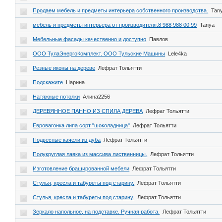
Продаем мебель и предметы интерьера собственного производства.
Tan
мебель и предметы интерьера от производителя.8 988 988 00 99
Tanya
Мебельные фасады качественно и доступно
Павлов
ООО ТулаЭнергоКомплект. ООО Тульские Машины
Lele4ka
Резные иконы на дереве
Лефрат Тольятти
Подскажите
Нарина
Натяжные потолки
Алина2256
ДЕРЕВЯННОЕ ПАННО ИЗ СПИЛА ДЕРЕВА
Лефрат Тольятти
Евровагонка липа сорт "шоколадница"
Лефрат Тольятти
Подвесные качели из дуба
Лефрат Тольятти
Полукруглая лавка из массива лиственницы.
Лефрат Тольятти
Изготовление брашированной мебели
Лефрат Тольятти
Стулья, кресла и табуреты под старину.
Лефрат Тольятти
Стулья, кресла и табуреты под старину.
Лефрат Тольятти
Зеркало напольное, на подставке. Ручная работа.
Лефрат Тольятти