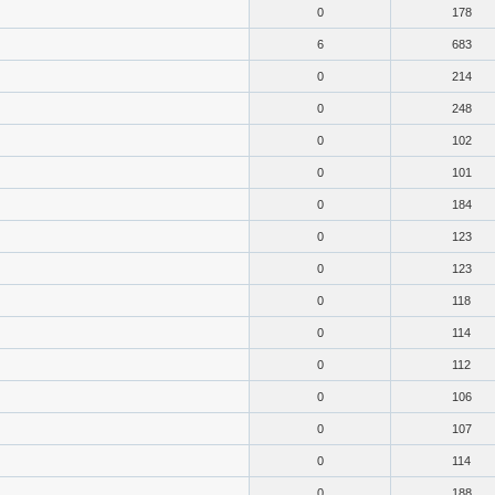
0
178
6
683
0
214
0
248
0
102
0
101
0
184
0
123
0
123
0
118
0
114
0
112
0
106
0
107
0
114
0
188