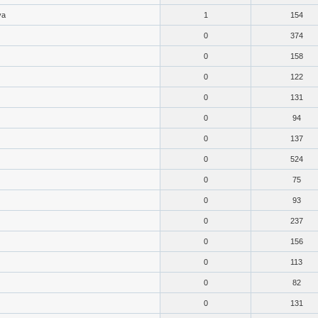
ya
1
154
0
374
0
158
0
122
0
131
0
94
0
137
0
524
0
75
0
93
0
237
0
156
0
113
0
82
0
131