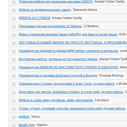
Покрытие мебели натуральными маслами LEINOS
Альфа Глобал Трейд
Мебель по индивидуальному заказу
Тришкина Ирина
МЕБЕЛЬ ИЗ СЛЭБОВ
Альфа Глобал Трейд
Программа для расчета мебели 1С:Мебель
1СМебель
Дверь стеклянная матовая Лацио (АЛЬДО) для бани и сауны! Акция
АСВ-
ЛЕСТНИЦЫ В НАШЕЙ ЖИЗНИ НЕ ПРОСТО ЛЕСТНИЦЫ, А ПРОИЗВЕДЕ
Производство изделий из дерева,МДФ,любые элементы в интерьере
euro
Внутренние работы, интерьер из натурального дерева
Альфа Глобал Тре
Производство МЕБЕЛИ ИЗ МАССИВА ПОД СТАРИНУ И ОБЫЧНУЮ
Алек
Производство и продажа балясины точеной в Вологде
Погонаж Вологда
Прикроватные столики, подсвечники в лофт стиле, ручная работа
Loft-pl
Подставки для цветов, кофейные столики, в стиле лофт, ручная работа.
L
Мебель в стиле лофт для баров, кафе, ресторанов.
Loft-plaza
Столы, стулья, стеллажи, консоли, вешалки в стиле лофт, ручная работа.
мебель
Tanya
Шкаф-купе
Нарина