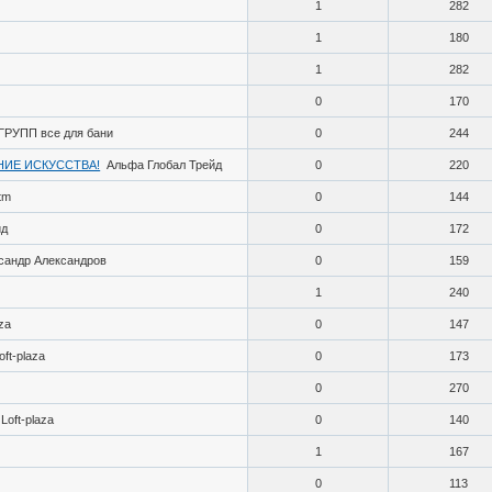
1
282
1
180
1
282
0
170
ГРУПП все для бани
0
244
НИЕ ИСКУССТВА!
Альфа Глобал Трейд
0
220
tm
0
144
йд
0
172
сандр Александров
0
159
1
240
aza
0
147
oft-plaza
0
173
0
270
Loft-plaza
0
140
1
167
0
113