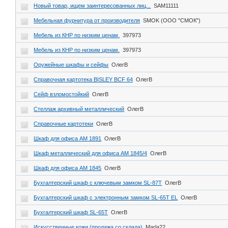
Новый товар, ищем заинтересованных лиц...
SAM11111
Мебельная фурнитура от производителя
SMOK (ООО "СМОК")
Мебель из КНР по низким ценам.
397973
Мебель из КНР по низким ценам.
397973
Оружейные шкафы и сейфы
ОлегВ
Справочная картотека ВISLEY BCF 64
ОлегВ
Сейф взломостойкий
ОлегВ
Стеллаж архивный металлический
ОлегВ
Справочные картотеки
ОлегВ
Шкаф для офиса AM 1891
ОлегВ
Шкаф металлический для офиса AM 1845/4
ОлегВ
Шкаф для офиса AM 1845
ОлегВ
Бухгалтерский шкаф с ключевым замком SL-87Т
ОлегВ
Бухгалтерский шкаф с электронным замком SL-65Т EL
ОлегВ
Бухгалтерский шкаф SL-65Т
ОлегВ
Искусственные кожи (продажа со склада)
Marla22