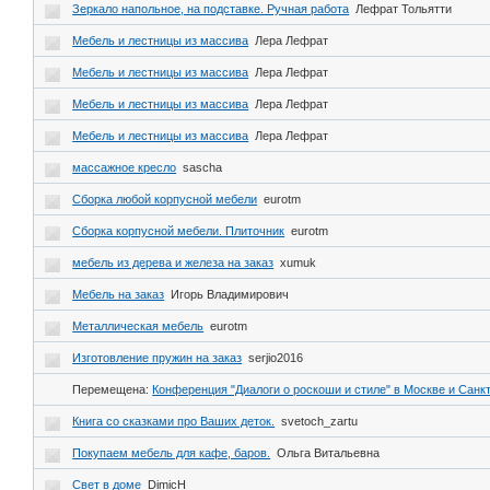
Зеркало напольное, на подставке. Ручная работа
Лефрат Тольятти
Мебель и лестницы из массива
Лера Лефрат
Мебель и лестницы из массива
Лера Лефрат
Мебель и лестницы из массива
Лера Лефрат
Мебель и лестницы из массива
Лера Лефрат
массажное кресло
sascha
Сборка любой корпусной мебели
eurotm
Сборка корпусной мебели. Плиточник
eurotm
мебель из дерева и железа на заказ
xumuk
Мебель на заказ
Игорь Владимирович
Металлическая мебель
eurotm
Изготовление пружин на заказ
serjio2016
Перемещена:
Конференция "Диалоги о роскоши и стиле" в Москве и Санк
Книга со сказками про Ваших деток.
svetoch_zartu
Покупаем мебель для кафе, баров.
Ольга Витальевна
Свет в доме
DimicH