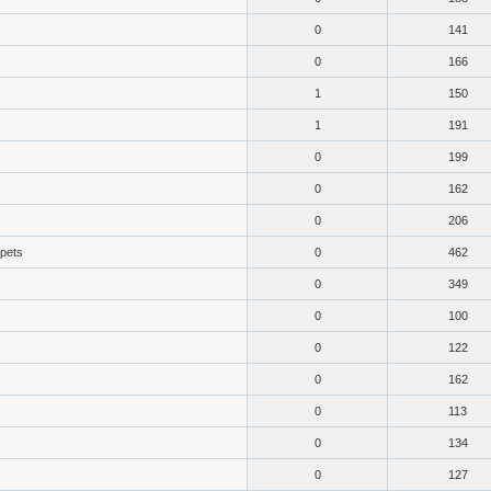
0
141
0
166
1
150
1
191
0
199
0
162
0
206
pets
0
462
0
349
0
100
0
122
0
162
0
113
0
134
0
127