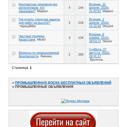
Контрактное производство
Вторник, 22
антисептиков, кто
4
144
апреля, 2025г.
заказывал?
Маркиз
21:42:52
Маркиз
Где купить средства защиты
Вторник, 2
для работ на высоте?
2
218
апреля, 2024г.
ЧерныйМаг
14:10:49
Dima34
Вторник, 8
Частные тендеры
3
134
ноября, 2022г.
Казахстана
AlisaD
18:53:27
Sloster
Суббота, 27
Вопросы по промышленной
августа, 2022г.
2
206
безопасности
Лившиц
19:31:17
Врунгель
Страница:
1
»
ПРОМЫШЛЕННАЯ ДОСКА БЕСПЛАТНЫХ ОБЪЯВЛЕНИЙ
»
ПРОМЫШЛЕННЫЕ ОБЪЯВЛЕНИЯ