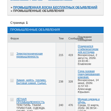
»
ПРОМЫШЛЕННАЯ ДОСКА БЕСПЛАТНЫХ ОБЪЯВЛЕНИЙ
»
ПРОМЫШЛЕННЫЕ ОБЪЯВЛЕНИЯ
Страница:
1
ПРОМЫШЛЕННЫЕ ОБЪЯВЛЕНИЯ
Последнее
Форум
Тем
Сообщений
сообщение
Озадачился
стабилизатором
для коттеджа
Электротехническая
215
419
Воскресенье, 2
промышленность
августа, 2026г.
19:43:45
-
Enabriestie
Сера газовая
гранулированная,
комовая.
Химия, нефть, топливо.
Воскресенье, 14
238
328
Бытовая химия. Сырьё.
июня, 2026г.
11:57:43
-
Александр
Юрьевич
ЛЁГКАЯ
Модная одежда и
ПРОМЫШЛЕННОСТЬ
обувь.
ТЕКСТИЛЬ. ТКАНИ.
240
476
Среда, 11 марта,
ТРИКОТАЖ. ОДЕЖДА.
2026г. 06:38:54
-
ОБУВЬ. СИЗ
LOGIK