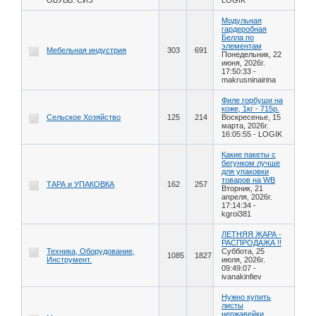
Модульная
гардеробная
Белла по
элементам
Мебельная индустрия
303
691
Понедельник, 22
июня, 2026г.
17:50:33
-
makrusninairina
Филе горбуши на
коже, 1кг - 715р.
Сельское Хозяйство
125
214
Воскресенье, 15
марта, 2026г.
16:05:55
-
LOGIK
Какие пакеты с
бегунком лучше
для упаковки
товаров на WB
ТАРА и УПАКОВКА
162
257
Вторник, 21
апреля, 2026г.
17:14:34
-
kgroi381
ЛЕТНЯЯ ЖАРА -
РАСПРОДАЖА !!
Техника, Оборудование,
Суббота, 25
1085
1827
Инструмент.
июля, 2026г.
09:49:07
-
ivanakinfiev
Нужно купить
листы
нержавейки