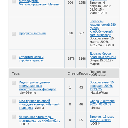
Металлургия.
904
1258
Вторник, 4
Металлопродукция, Метизы.
августа, 2026г.
09:05:15
-
Vlad1212011
Круассан
классический 280
гр п/ф
хлебобулочный
Продукты питания
396
597
зам. Мираторг.
Воскресенье, 15
марта, 2026г.
16:17:24
-
LOGIK
Дома из бруса
Строительство и
реальные отзывы
1576
3166
стройматериалы
Вчера 15:55:17
-
Маркиз
Последнее
Тема
Ответов
Просмотров
сообщение
Ищем производителя
Воскресенье, 15
промышленных
февраля, 2026г.
1
43
магистральных фильтров
19:24:25
alex94-emo
NataliaWistu
КМЗ принял на своей
Среда, 8 октября,
площадке конкурс «Лучший
0
46
2025г. 01:09:59
сварщик»
Илона
Илона
Вторник, 13 мая,
🆕 Новинка этого года –
0
65
2025г. 13:30:19
пластификатор «Кибит-62» .
LOGIK
LOGIK