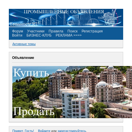
Форум
Участники
Правила
Поиск
Регистрация
Войти
БИЗНЕС-КЛУБ
РЕКЛАМА >>>>
Активные темы
Объявление
Привет, Гость!
Войдите
или
зарегистрируйтесь
.