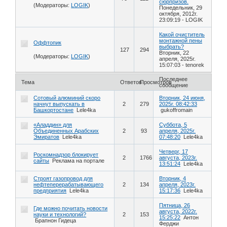
сюрпризов.
(Модераторы:
LOGIK
)
Понедельник, 29
октября, 2012г.
23:09:19
-
LOGIK
Какой очиститель
монтажной пены
Оффтопик
выбрать?
127
294
Вторник, 22
(Модераторы:
LOGIK
)
апреля, 2025г.
15:07:03
-
tenorek
Последнее
Тема
Ответов
Просмотров
сообщение
Сотовый алюминий скоро
Вторник, 24 июня,
начнут выпускать в
2
279
2025г. 08:42:33
Башкортостане
Lele4ka
gukoffromain
«Аладдин» для
Суббота, 5
Объединенных Арабских
2
93
апреля, 2025г.
Эмиратов
Lele4ka
07:48:20
Lele4ka
Четверг, 17
Роскомнадзор блокирует
2
1766
августа, 2023г.
сайты
Реклама на портале
13:51:24
Lele4ka
Строят газопровод для
Вторник, 4
нефтеперерабатывающего
2
134
апреля, 2023г.
предприятия
Lele4ka
15:17:36
Lele4ka
Пятница, 26
Где можно почитать новости
августа, 2022г.
науки и технологий?
2
153
15:25:22
Антон
Брапнон Гидеца
Ферджи