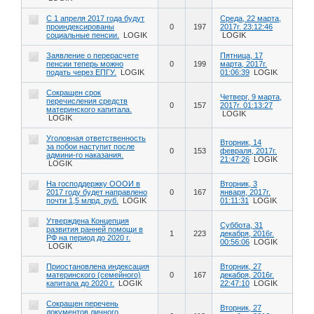
С 1 апреля 2017 года будут
Среда, 22 марта,
проиндексированы
0
197
2017г. 23:12:46
социальные пенсии.
LOGIK
LOGIK
Заявление о перерасчете
Пятница, 17
пенсии теперь можно
0
199
марта, 2017г.
подать через ЕПГУ.
LOGIK
01:06:39
LOGIK
Сокращен срок
Четверг, 9 марта,
перечисления средств
0
157
2017г. 01:13:27
материнского капитала.
LOGIK
LOGIK
Уголовная ответственность
Вторник, 14
за побои наступит после
0
153
февраля, 2017г.
админи-го наказания.
21:47:26
LOGIK
LOGIK
На господдержку ОООИ в
Вторник, 3
2017 году будет направлено
0
167
января, 2017г.
почти 1,5 млрд. руб.
LOGIK
01:11:31
LOGIK
Утверждена Концепция
Суббота, 31
развития ранней помощи в
1
223
декабря, 2016г.
РФ на период до 2020 г.
00:56:06
LOGIK
LOGIK
Приостановлена индексация
Вторник, 27
материнского (семейного)
0
167
декабря, 2016г.
капитала до 2020 г.
LOGIK
22:47:10
LOGIK
Сокращен перечень
Вторник, 27
документов личного