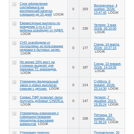
Срок оформления
Воскресенье, 4
сертификата на
0
203
ноября, 2018г.
материнский капитал
13:47:45
LOGIK
сокращен до 15 дней
LOGIK
Ежемесячные выплаты по
Четверг, 3 мая,
рождению 1-го и 2-го
0
230
2018г. 00:10:00
ребенка освободят от НДФЛ.
LOGIK
LOGIK
СНО освободили от
Среда, 14 марта,
госпошлины за пользование
0
177
2018г. 10:27:15
недрами в бытовых целях.
LOGIK
LOGIK
Не менее 10% мест на
Среда, 10 января,
стоянках выделят для
0
187
2018г. 14:19:05
парковки ТС инвалидов.
LOGIK
LOGIK
Утвержден федеральный
Суббота, 6
закон о новых выплатах
0
214
января, 2018г.
семьям с детьми.
LOGIK
23:14:30
LOGIK
Сервис ПФР позволит легко
Четверг, 7
получить дубликат СНИЛСа.
0
147
декабря, 2017г.
LOGIK
19:35:24
LOGIK
Утверждены изменения о
Пятница, 24
совершенствовании
0
208
ноября, 2017г.
процедуры взыскания
21:48:24
LOGIK
алиментов
LOGIK
Утвержден перенос
Понедельник, 30