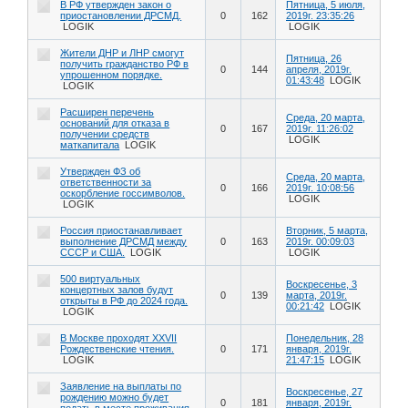
В РФ утвержден закон о
Пятница, 5 июля,
приостановлении ДРСМД.
0
162
2019г. 23:35:26
LOGIK
LOGIK
Жители ДНР и ЛНР смогут
Пятница, 26
получить гражданство РФ в
0
144
апреля, 2019г.
упрошенном порядке.
01:43:48
LOGIK
LOGIK
Расширен перечень
Среда, 20 марта,
оснований для отказа в
0
167
2019г. 11:26:02
получении средств
LOGIK
маткапитала
LOGIK
Утвержден ФЗ об
Среда, 20 марта,
ответственности за
0
166
2019г. 10:08:56
оскорбление госсимволов.
LOGIK
LOGIK
Россия приостанавливает
Вторник, 5 марта,
выполнение ДРСМД между
0
163
2019г. 00:09:03
СССР и США.
LOGIK
LOGIK
500 виртуальных
Воскресенье, 3
концертных залов будут
0
139
марта, 2019г.
открыты в РФ до 2024 года.
00:21:42
LOGIK
LOGIK
В Москве проходят XXVII
Понедельник, 28
Рождественские чтения.
0
171
января, 2019г.
LOGIK
21:47:15
LOGIK
Заявление на выплаты по
Воскресенье, 27
рождению можно будет
0
181
января, 2019г.
подать в месте проживания