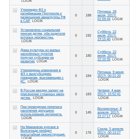
LOGIK
Утвержден ФЗ о
Пятница, 28
ратификации Протокола о
0
188
июля, 2017г.
размещении авиагруппы РФ
01:59:44
LOGIK
в САР.
LOGIK
Установлена социальная
Суббота, 22
пенсия детям, оба родителя
0
192
июля, 2017г.
которых неизвестны.
23:15:40
LOGIK
LOGIK
Дома культуры из малых
Суббота, 22
населённых пунктов
0
180
июля, 2017г.
получат субсидии на
22:10:35
LOGIK
развитие
LOGIK
Утверждены изменения в
Пятница, 9 июня,
ФЗ о жилсубсидиях
0
184
2017г. 00:21:20
гражданам, выезжающим с
LOGIK
КС.
LOGIK
В России введен запрет на
Четверг, 4 мая,
присвоение странных имен
0
183
2017г. 15:52:41
детям.
LOGIK
LOGIK
При проведении переписи
Воскресенье, 9
населения допущено
0
145
апреля, 2017г.
использование интернета.
21:17:17
LOGIK
LOGIK
На Мамаевом кургане в
Среда, 5 апреля,
Волгограде пройдет
0
176
2017г. 00:13:27
масштабная реконструкция.
LOGIK
LOGIK