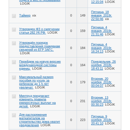
12:15:04
LOGIK
LOGIK
Пятница, 18
Таймер
xix
0
149
января, 2019г.
22:50:46
xix
Пятница, 4
Утвержден ФЗ о смягчении
0
159
января, 2019г.
статьи 282 УК РФ.
LOGIK
21:31:46
LOGIK
Утверждён порядок
Пятница, 4
предоставления гражданам
0
184
января, 2019г.
сведений из ЕГР ЗАГС.
16:24:13
LOGIK
LOGIK
Перейдем на новую версию
Понедельник, 26
международной системы
0
164
ноября, 2018г.
единиц.
LOGIK
18:43:11
LOGIK
Максимальный размер
Вторник, 20
пособия по уходу за
0
179
ноября, 2018г.
ребенком до 1,5 лет
00:04:07
LOGIK
увеличат.
LOGIK
Минтруд предлагает
Вторник, 13
изменить правила
0
231
ноября, 2018г.
ежемесячных выплат на
00:30:23
LOGIK
детей.
LOGIK
Для распоряжения
Пятница, 9
маткапиталом на
0
223
ноября, 2018г.
строительство дома хватит
20:41:10
LOGIK
уведомления
LOGIK