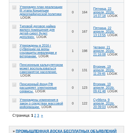
Утвержден план реализации
Пятница, 22
III этапа Концепции
0
164
апреля, 2016г.
демографической политики
14:37:18
LOGIK
LOGIK
Типовой договор найма
Пятница, 22
жилого помещения для
0
167
апреля, 2016г.
детей-сирот будет
13:13:55
LOGIK
дополнен.
LOGIK
Утверждены в 2016 г
Четверг, 21
субвенции на меры
1
198
апреля, 2016г.
соцзащиты инвалидам и
21:16:08
LOGIK
ветеранам.
LOGIK
Пенсионным калькулятором
Вторник, 19
может воспользоваться
0
131
апреля, 2016г.
самозанятое население.
11:29:45
LOGIK
LOGIK
Пенсионный фонд РФ
Вторник, 19
расширяет электронные
0
123
апреля, 2016г.
сервисы.
LOGIK
09:41:48
LOGIK
Утверждены изменения в
Суббота, 9
закон о средствах массовой
0
122
апреля, 2016г.
информации.
LOGIK
20:39:03
LOGIK
Страница:
1
2
3
»
»
ПРОМЫШЛЕННАЯ ДОСКА БЕСПЛАТНЫХ ОБЪЯВЛЕНИЙ