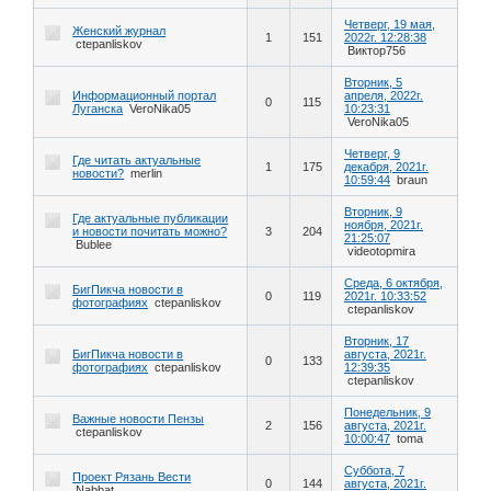
Четверг, 19 мая,
Женский журнал
1
151
2022г. 12:28:38
ctepanliskov
Виктор756
Вторник, 5
Информационный портал
апреля, 2022г.
0
115
Луганска
VeroNika05
10:23:31
VeroNika05
Четверг, 9
Где читать актуальные
1
175
декабря, 2021г.
новости?
merlin
10:59:44
braun
Вторник, 9
Где актуальные публикации
ноября, 2021г.
и новости почитать можно?
3
204
21:25:07
Bublee
videotopmira
Среда, 6 октября,
БигПикча новости в
0
119
2021г. 10:33:52
фотографиях
ctepanliskov
ctepanliskov
Вторник, 17
БигПикча новости в
августа, 2021г.
0
133
фотографиях
ctepanliskov
12:39:35
ctepanliskov
Понедельник, 9
Важные новости Пензы
2
156
августа, 2021г.
ctepanliskov
10:00:47
toma
Суббота, 7
Проект Рязань Вести
0
144
августа, 2021г.
Nabbat