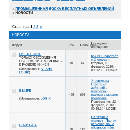
»
ПРОМЫШЛЕННАЯ ДОСКА БЕСПЛАТНЫХ ОБЪЯВЛЕНИЙ
»
НОВОСТИ
Страница:
1
2
3
»
НОВОСТИ
Последнее
Форум
Тем
Сообщений
сообщение
БИЗНЕС-КЛУБ
Как РСЯ работает
ТОЛЬКО ОБСУЖДЕНИЯ
с блогерами
ОБЪЯВЛЕНИЯ РАЗМЕЩАТЬ
30
44
Вторник, 10
В РАЗДЕЛЕ НИЖЕ!!!
февраля, 2026г.
(Модераторы:
AFISHA
,
09:26:55
-
Lele4ka
LOGIK
)
Утверждена
Стратегия
действий в
В МИРЕ
интересах
495
695
граждан старшего
поколения.
(Модераторы:
LOGIK
)
Понедельник, 22
февраля, 2016г.
00:36:14
-
LOGIK
На Украине
лидирует Партия
регионов, но не
ПОЛИТИКА
обошлось и без
70
112