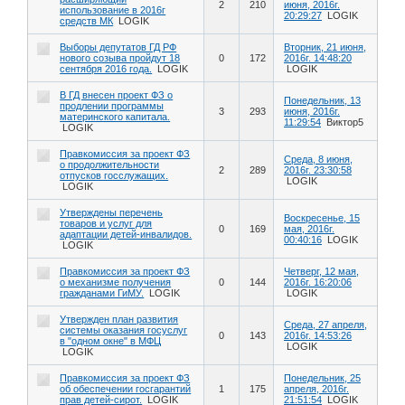
2
210
июня, 2016г.
использование в 2016г
20:29:27
LOGIK
средств МК
LOGIK
Выборы депутатов ГД РФ
Вторник, 21 июня,
нового созыва пройдут 18
0
172
2016г. 14:48:20
сентября 2016 года.
LOGIK
LOGIK
В ГД внесен проект ФЗ о
Понедельник, 13
продлении программы
3
293
июня, 2016г.
материнского капитала.
11:29:54
Виктор5
LOGIK
Правкомиссия за проект ФЗ
Среда, 8 июня,
о продолжительности
2
289
2016г. 23:30:58
отпусков госслужащих.
LOGIK
LOGIK
Утверждены перечень
Воскресенье, 15
товаров и услуг для
0
169
мая, 2016г.
адаптации детей-инвалидов.
00:40:16
LOGIK
LOGIK
Правкомиссия за проект ФЗ
Четверг, 12 мая,
о механизме получения
0
144
2016г. 16:20:06
гражданами ГиМУ.
LOGIK
LOGIK
Утвержден план развития
Среда, 27 апреля,
системы оказания госуслуг
0
143
2016г. 14:53:26
в "одном окне" в МФЦ
LOGIK
LOGIK
Правкомиссия за проект ФЗ
Понедельник, 25
об обеспечении госгарантий
1
175
апреля, 2016г.
прав детей-сирот.
LOGIK
21:51:54
LOGIK