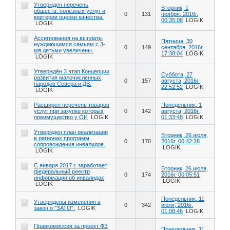
Утвержден перечень
Вторник, 1
обществ. полезных услуг и
0
131
ноября, 2016г.
критерии оценки качества.
00:35:08
LOGIK
LOGIK
Ассигнования на выплаты
Пятница, 30
нуждающимся семьям с 3-
0
149
сентября, 2016г.
мя детьми увеличены.
17:38:04
LOGIK
LOGIK
Утверждён 3 этап Концепции
Суббота, 27
развития малочисленных
0
157
августа, 2016г.
народов Севера и ДВ.
22:52:52
LOGIK
LOGIK
Расширен перечень товаров
Понедельник, 1
услуг при закупке которых
0
142
августа, 2016г.
преимущество у ОИ
LOGIK
01:33:48
LOGIK
Утвержден план реализации
Вторник, 26 июля,
в регионах программ
0
170
2016г. 00:42:28
сопровождения инвалидов.
LOGIK
LOGIK
С января 2017 г. заработает
Вторник, 26 июля,
федеральный реестр
0
174
2016г. 00:05:51
информации об инвалидах
LOGIK
LOGIK
Понедельник, 11
Утверждены изменения в
0
342
июля, 2016г.
закон о "ЗАТО".
LOGIK
01:08:46
LOGIK
Правкомиссия за проект ФЗ
Понедельник, 11