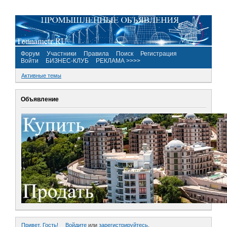
Форум
Участники
Правила
Поиск
Регистрация
Войти
БИЗНЕС-КЛУБ
РЕКЛАМА >>>>
Активные темы
Объявление
Привет, Гость!
Войдите
или
зарегистрируйтесь
.