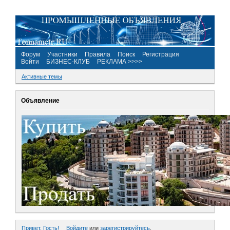
Форум
Участники
Правила
Поиск
Регистрация
Войти
БИЗНЕС-КЛУБ
РЕКЛАМА >>>>
Активные темы
Объявление
Привет, Гость!
Войдите
или
зарегистрируйтесь
.