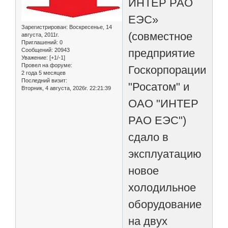
ИНТЕР РАО
ЕЭС»
Зарегистрирован
: Воскресенье, 14
(совместное
августа, 2011г.
Приглашений:
0
предприятие
Сообщений:
20943
Уважение:
[+1/-1]
Провел на форуме:
Госкорпорации
2 года 5 месяцев
Последний визит:
"Росатом" и
Вторник, 4 августа, 2026г. 22:21:39
ОАО "ИНТЕР
РАО ЕЭС")
сдало в
эксплуатацию
новое
холодильное
оборудование
на двух