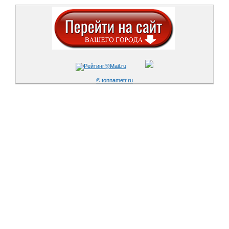
© tonnametr.ru