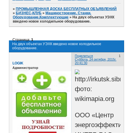
»
ПРОМЫШЛЕННАЯ ДОСКА БЕСПЛАТНЫХ ОБЪЯВЛЕНИЙ
»
БИЗНЕС-КЛУБ
»
Машиностроение. Станки.
Оборудование.Комплектующие
»
На двух объектах УЭХК
введено новое холодильное оборудование.
Страница:
1
На двух объектах УЭХК введено новое холодильное
оборудование.
Поделиться
1
Суббота, 24 октября, 2015г.
LOGIK
20:41:30
Администратор
фото:
wikimapia.org
ООО «Центр
энергоэффективно