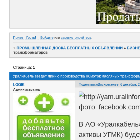
Привет, Гость!
Войдите
или
зарегистрируйтесь
.
»
ПРОМЫШЛЕННАЯ ДОСКА БЕСПЛАТНЫХ ОБЪЯВЛЕНИЙ
»
БИЗНЕ
трансформаторов
Страница:
1
Уралкабель введет линию производства обмоток масляных трансфор
LOGIK
Поделиться
Воскресенье, 6 декабря, 2
Администратор
фото: facebook.co
В АО «Уралкабель»
активы УГМК) буде