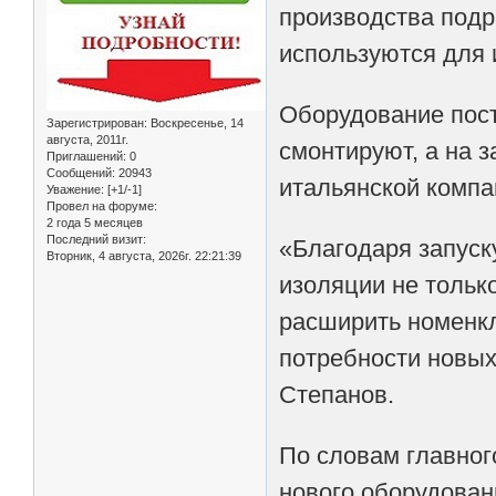
производства под
используются для
Оборудование пост
Зарегистрирован
: Воскресенье, 14
августа, 2011г.
смонтируют, а на з
Приглашений:
0
Сообщений:
20943
итальянской компа
Уважение:
[+1/-1]
Провел на форуме:
2 года 5 месяцев
Последний визит:
«Благодаря запуск
Вторник, 4 августа, 2026г. 22:21:39
изоляции не тольк
расширить номенкл
потребности новых
Степанов.
По словам главног
нового оборудован