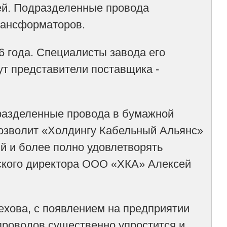
ей. Подразделенные провода
рансформаторов.
6 года. Специалисты завода его
ут представители поставщика -
дразделенные провода в бумажной
 позволит «Холдингу Кабельный Альянс»
й и более полно удовлетворять
еского директора ООО «ХКА» Алексей
ехова, с появлением на предприятии
проводов существенно упростится и