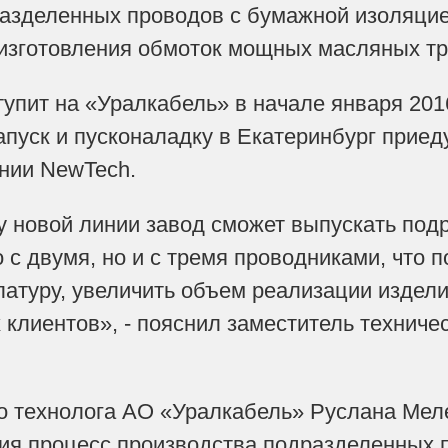
разделенных проводов с бумажной изоляци
 изготовления обмоток мощных масляных т
упит на «Уралкабель» в начале января 201
апуск и пусконаладку в Екатеринбург приед
нии NewTech.
у новой линии завод сможет выпускать по
о с двумя, но и с тремя проводниками, что
атуру, увеличить объем реализации издели
 клиентов», - пояснил заместитель технич
о технолога АО «Уралкабель» Руслана Мел
ия процесс производства подразделенных 