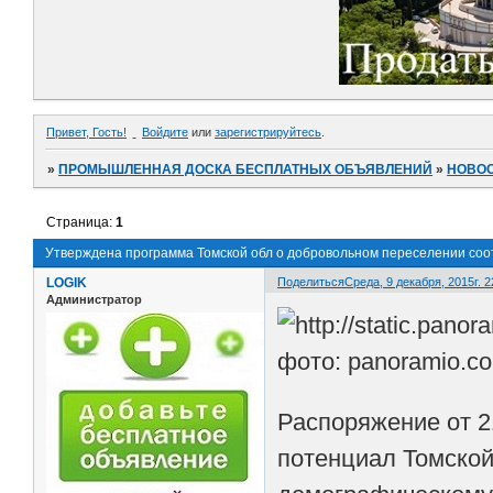
Привет, Гость!
Войдите
или
зарегистрируйтесь
.
»
ПРОМЫШЛЕННАЯ ДОСКА БЕСПЛАТНЫХ ОБЪЯВЛЕНИЙ
»
НОВО
Страница:
1
Утверждена программа Томской обл о добровольном переселении соот
LOGIK
Поделиться
Среда, 9 декабря, 2015г. 2
Администратор
фото: panoramio.c
Распоряжение от 2
потенциал Томской