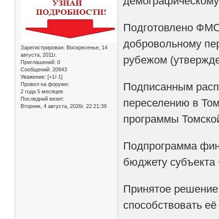
демографическому
Подготовлено ФМС 
добровольному пе
Зарегистрирован
: Воскресенье, 14
августа, 2011г.
рубежом (утвержде
Приглашений:
0
Сообщений:
20943
Уважение:
[+1/-1]
Подписанным расп
Провел на форуме:
2 года 5 месяцев
Последний визит:
переселению в Том
Вторник, 4 августа, 2026г. 22:21:39
программы Томской
Подпрограмма фина
бюджету субъекта 
Принятое решение 
способствовать её