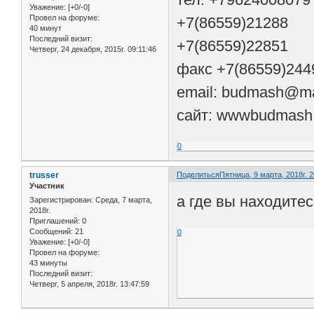
Уважение:
[+0/-0]
Провел на форуме:
+7(86559)21288
40 минут
Последний визит:
+7(86559)22851
Четверг, 24 декабря, 2015г. 09:11:46
факс +7(86559)244
email: budmash@ma
сайт: wwwbudmash.
0
trusser
Поделиться
Пятница, 9 марта, 2018г. 2
Участник
а где вы находите
Зарегистрирован
: Среда, 7 марта,
2018г.
Приглашений:
0
Сообщений:
21
0
Уважение:
[+0/-0]
Провел на форуме:
43 минуты
Последний визит:
Четверг, 5 апреля, 2018г. 13:47:59