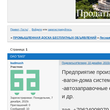
Привет, Гость!
Войдите
или
зарегистрируйтесь
.
»
ПРОМЫШЛЕННАЯ ДОСКА БЕСПЛАТНЫХ ОБЪЯВЛЕНИЙ
»
Лесная
Страница:
1
ОАО "БМЗ"
budmash
Поделиться
Четверг, 10 декабря, 2015г
Участник
Предприятие прои
-вагон-дома систе
-автозаправочные 
и др.
Зарегистрирован
: Понедельник, 7
декабря, 2015г.
Приглашений:
0
тел. +79624008079
Сообщений:
10