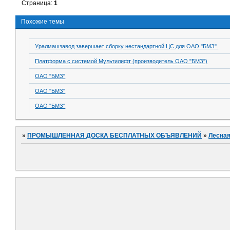
Страница:
1
Похожие темы
Уралмашзавод завершает сборку нестандартной ЦС для ОАО "БМЗ".
Платформа с системой Мультилифт (производитель ОАО "БМЗ")
ОАО "БМЗ"
ОАО "БМЗ"
ОАО "БМЗ"
»
ПРОМЫШЛЕННАЯ ДОСКА БЕСПЛАТНЫХ ОБЪЯВЛЕНИЙ
»
Лесная