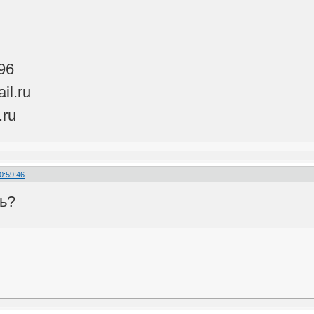
96
il.ru
ru
0:59:46
сь?