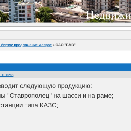
 биржа: предложение и спрос
»
ОАО "БМЗ"
. 11:16:43
зводит следующую продукцию:
мы "Ставрополец" на шасси и на раме;
станции типа КАЗС;