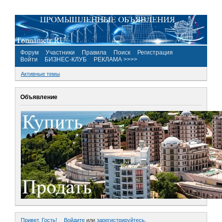
Форум
Участники
Правила
Поиск
Регистрация
Войти
БИЗНЕС-КЛУБ
РЕКЛАМА >>>>
Активные темы
Объявление
Привет, Гость!
Войдите
или
зарегистрируйтесь
.