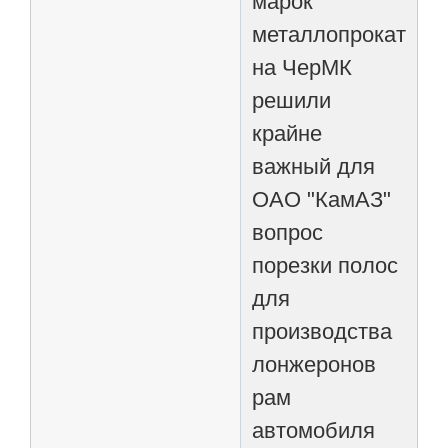
марок
металлопроката
на ЧерМК
решили
крайне
важный для
ОАО "КамАЗ"
вопрос
порезки полос
для
производства
лонжеронов
рам
автомобиля