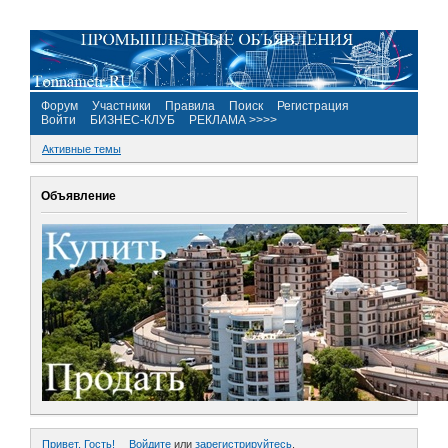
Форум
Участники
Правила
Поиск
Регистрация
Войти
БИЗНЕС-КЛУБ
РЕКЛАМА >>>>
Активные темы
Объявление
Привет, Гость!
Войдите
или
зарегистрируйтесь
.