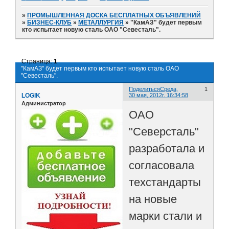
»
ПРОМЫШЛЕННАЯ ДОСКА БЕСПЛАТНЫХ ОБЪЯВЛЕНИЙ
»
БИЗНЕС-КЛУБ
»
МЕТАЛЛУРГИЯ
»
"КамАЗ" будет первым
кто испытает новую сталь ОАО "Севесталь".
Страница:
1
"КамАЗ" будет первым кто испытает новую сталь ОАО
"Севесталь".
Поделиться
Среда,
1
LOGIK
30 мая, 2012г. 16:34:58
Администратор
ОАО
"Северсталь"
разработала и
согласовала
техстандарты
на новые
марки стали и