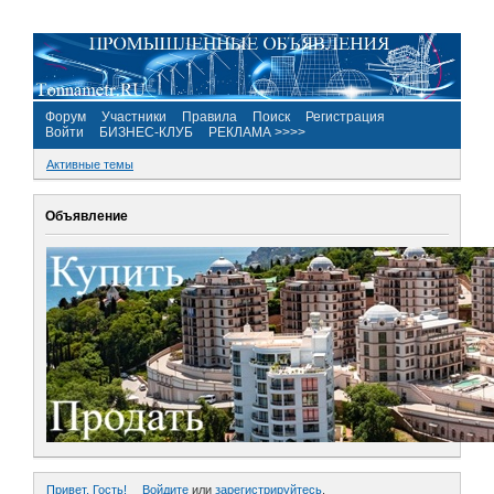
Форум
Участники
Правила
Поиск
Регистрация
Войти
БИЗНЕС-КЛУБ
РЕКЛАМА >>>>
Активные темы
Объявление
Привет, Гость!
Войдите
или
зарегистрируйтесь
.