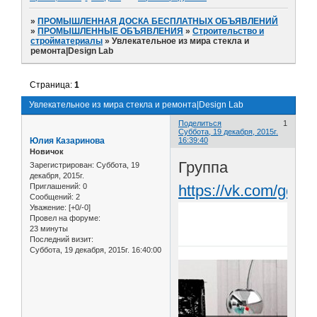
»
ПРОМЫШЛЕННАЯ ДОСКА БЕСПЛАТНЫХ ОБЪЯВЛЕНИЙ
»
ПРОМЫШЛЕННЫЕ ОБЪЯВЛЕНИЯ
»
Строительство и
стройматериалы
»
Увлекательное из мира стекла и
ремонта|Design Lab
Страница:
1
Увлекательное из мира стекла и ремонта|Design Lab
Поделиться
1
Суббота, 19 декабря, 2015г.
Юлия Казаринова
16:39:40
Новичок
Группа
Зарегистрирован
: Суббота, 19
декабря, 2015г.
https://vk.com/gcde
Приглашений:
0
Сообщений:
2
Уважение:
[+0/-0]
Провел на форуме:
23 минуты
Последний визит:
Суббота, 19 декабря, 2015г. 16:40:00