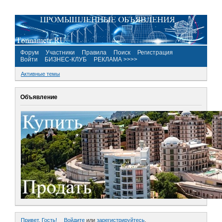
Форум
Участники
Правила
Поиск
Регистрация
Войти
БИЗНЕС-КЛУБ
РЕКЛАМА >>>>
Активные темы
Объявление
Привет, Гость!
Войдите
или
зарегистрируйтесь
.