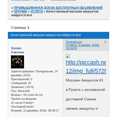
»
ПРОМЫШЛЕННАЯ ДОСКА БЕСПЛАТНЫХ ОБЪЯВЛЕНИЙ
»
ПРОЧИЕ
»
УСЛУГИ
»
Качественный магазин аккаунтов
найдется все
Страница:
1
Качественный магазин аккаунтов найдется все
Поделиться
1
Суббота, 9 января, 2016г.
Smoke
19:16:20
Участник
Зарегистрирован
: Понедельник, 14
декабря, 2015г.
Приглашений:
0
Магазин Аккаунтов #1
Сообщений:
25
Уважение:
[+0/-0]
в Рунете с мгновенной
Пол:
Женский
Возраст:
59
[1966-09-30]
доставкой.Самые
Провел на форуме:
11 часов 9 минут
Последний визит:
свежие аккаунты и
Вторник, 13 декабря, 2016г. 08:36:17