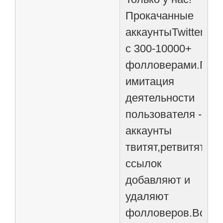
Прокачанные
аккаунтыTwitter.co
с 300-10000+
фолловерами.Пол
имитация
деятельности
пользователя -
аккаунты
твитят,ретвитят,ин
ссылок
добавляют и
удаляют
фолловеров.Всего