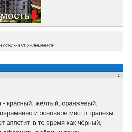
е потолки в СПб и Лен.области
1
а - красный, жёлтый, оранжевый.
новременно и основное место трапезы.
 аппетит, в то время как чёрный,