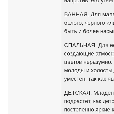
напротив, его угне
ВАННАЯ. Для мален
белого, чёрного и
быть и более насы
СПАЛЬНАЯ. Для её
создающие атмосфе
цветов неразумно. 
молоды и холосты,
уместен, так как 
ДЕТСКАЯ. Младенцу
подрастёт, как дет
постепенно яркие 