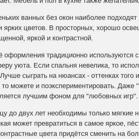
тает. Мебель и пол в кухне также желатель
ьких ванных без окон наиболее подходят 
ли ярких цветов. В просторных, хорошо осв
щенной, яркой и контрастной.
 оформления традиционно используются св
ру уюта. Если спальня невелика, то испол
Лучше сыграть на нюансах - оттенках того 
 то можете и поэкспериментировать. Даже 
является лучшим фоном для "любовных игр".
 до двух лет необходимы только мягкие н
ская может превратиться в самое яркое, пё
контрастные цвета придётся сменить на бол