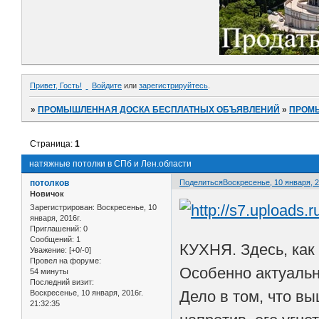
Привет, Гость!
Войдите
или
зарегистрируйтесь
.
»
ПРОМЫШЛЕННАЯ ДОСКА БЕСПЛАТНЫХ ОБЪЯВЛЕНИЙ
»
ПРОМ
Страница:
1
натяжные потолки в СПб и Лен.области
потолков
Поделиться
Воскресенье, 10 января, 2
Новичок
Зарегистрирован
: Воскресенье, 10
января, 2016г.
Приглашений:
0
Сообщений:
1
КУХНЯ. Здесь, как
Уважение:
[+0/-0]
Провел на форуме:
Особенно актуальн
54 минуты
Последний визит:
Дело в том, что в
Воскресенье, 10 января, 2016г.
21:32:35