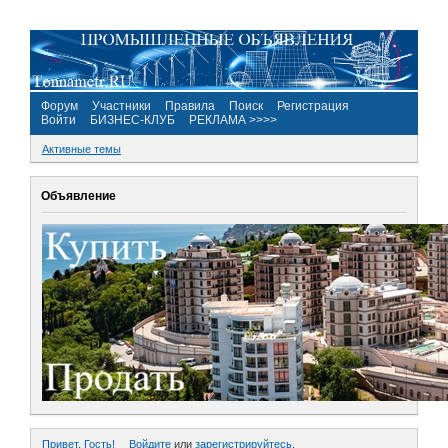
Форум
Участники
Правила
Поиск
Регистрация
Войти
БИЗНЕС-КЛУБ
РЕКЛАМА >>>>
Активные темы
Объявление
Привет, Гость!
Войдите
или
зарегистрируйтесь
.