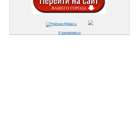
© tonnametr.ru