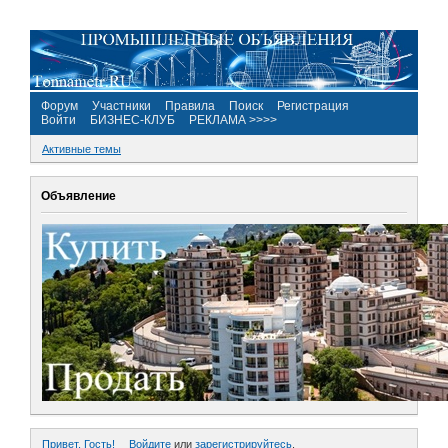
Форум
Участники
Правила
Поиск
Регистрация
Войти
БИЗНЕС-КЛУБ
РЕКЛАМА >>>>
Активные темы
Объявление
Привет, Гость!
Войдите
или
зарегистрируйтесь
.