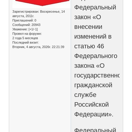
Федеральный
Зарегистрирован
: Воскресенье, 14
закон «О
августа, 2011г.
Приглашений:
0
внесении
Сообщений:
20943
Уважение:
[+1/-1]
Провел на форуме:
изменений в
2 года 5 месяцев
Последний визит:
статью 46
Вторник, 4 августа, 2026г. 22:21:39
Федерального
закона «О
государственной
гражданской
службе
Российской
Федерации».
Федеральный