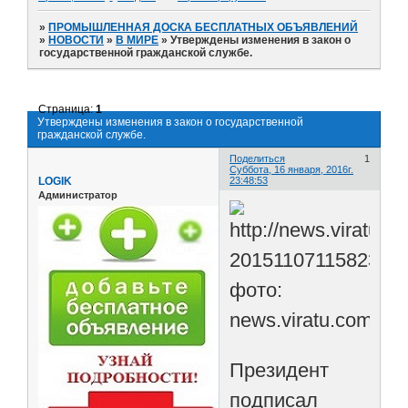
»
ПРОМЫШЛЕННАЯ ДОСКА БЕСПЛАТНЫХ ОБЪЯВЛЕНИЙ
»
НОВОСТИ
»
В МИРЕ
»
Утверждены изменения в закон о
государственной гражданской службе.
Страница:
1
Утверждены изменения в закон о государственной
гражданской службе.
Поделиться
1
Суббота, 16 января, 2016г.
LOGIK
23:48:53
Администратор
фото:
news.viratu.com
Президент
подписал