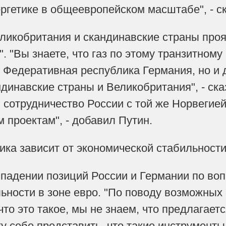
ергетике в общеевропейском масштабе", - с
еликобритания и скандинавские страны проя
. "Вы знаете, что газ по этому транзитному
о Федеративная республика Германия, но и д
динавские страны и Великобритания", - ск
и сотрудничество России с той же Норвегие
 проектам", - добавил Путин.
ика зависит от экономической стабильност
впадении позиций России и Германии по во
ьности в зоне евро. "По поводу возможных 
что это такое, мы не знаем, что предлагаетс
у себе представить, что такие инструменты