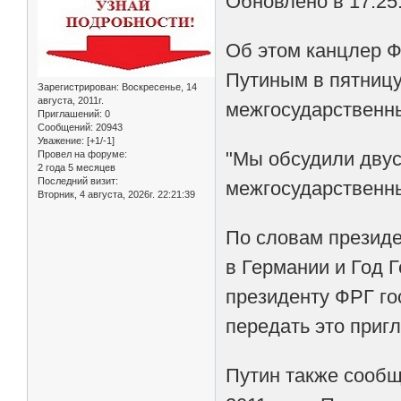
Обновлено в 17.25.
Об этом канцлер 
Путиным в пятницу
Зарегистрирован
: Воскресенье, 14
августа, 2011г.
межгосударственны
Приглашений:
0
Сообщений:
20943
Уважение:
[+1/-1]
"Мы обсудили двус
Провел на форуме:
2 года 5 месяцев
Последний визит:
межгосударственны
Вторник, 4 августа, 2026г. 22:21:39
По словам президе
в Германии и Год 
президенту ФРГ го
передать это пригл
Путин также сообщ