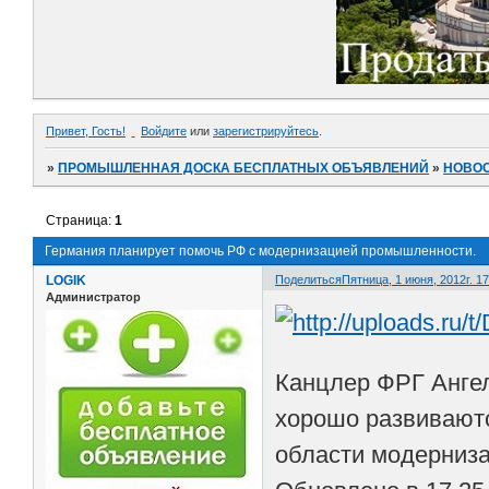
Привет, Гость!
Войдите
или
зарегистрируйтесь
.
»
ПРОМЫШЛЕННАЯ ДОСКА БЕСПЛАТНЫХ ОБЪЯВЛЕНИЙ
»
НОВО
Страница:
1
Германия планирует помочь РФ с модернизацией промышленности.
LOGIK
Поделиться
Пятница, 1 июня, 2012г. 17
Администратор
Канцлер ФРГ Ангел
хорошо развиваютс
области модерниз