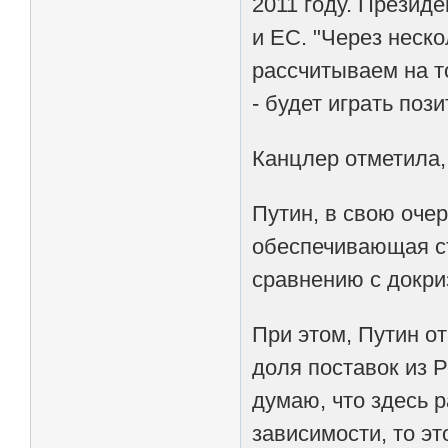
2011 году. Презид
и ЕС. "Через неск
рассчитываем на т
- будет играть поз
Канцлер отметила,
Путин, в свою оче
обеспечивающая ст
сравнению с докри
При этом, Путин от
доля поставок из Р
думаю, что здесь р
зависимости, то э