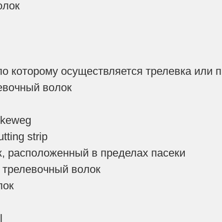
олок
по которому осуществляется трелевка или 
евочный волок
ückeweg
utting strip
, расположенный в пределах пасеки
 трелевочный волок
лок
l