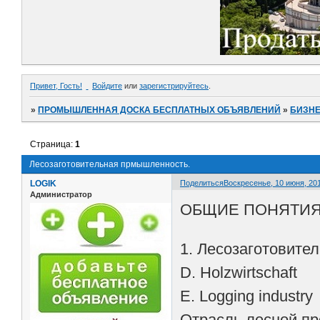
Привет, Гость!
Войдите
или
зарегистрируйтесь
.
»
ПРОМЫШЛЕННАЯ ДОСКА БЕСПЛАТНЫХ ОБЪЯВЛЕНИЙ
»
БИЗНЕ
Страница:
1
Лесозаготовительная прмышленность.
LOGIK
Поделиться
Воскресенье, 10 июня, 201
Администратор
ОБЩИЕ ПОНЯТИ
1. Лесозаготовите
D. Holzwirtschaft
Е. Logging industry
Отрасль лесной пр