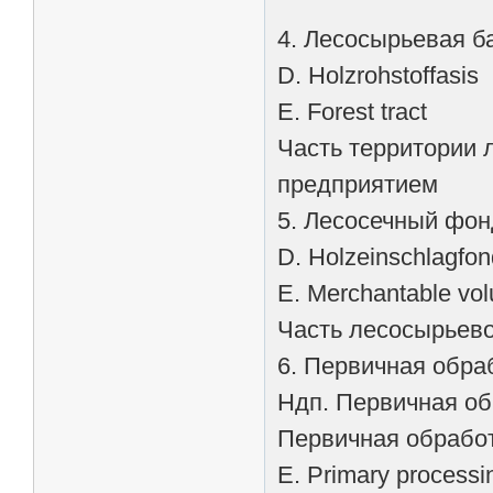
4. Лесосырьевая б
D. Holzrohstoffasis
Е. Forest tract
Часть территории 
предприятием
5. Лесосечный фон
D. Holzeinschlagfon
Е. Merchantable vo
Часть лесосырьево
6. Первичная обра
Ндп. Первичная о
Первичная обработ
Е. Primary processin