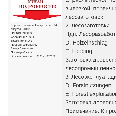
вывозкой, первичн
лесозаготовок
2. Лесозаготовки
Зарегистрирован
: Воскресенье, 14
августа, 2011г.
Ндп. Лесоразработ
Приглашений:
0
Сообщений:
20943
Уважение:
[+1/-1]
D. Holzeinschlag
Провел на форуме:
2 года 5 месяцев
Е. Logging
Последний визит:
Вторник, 4 августа, 2026г. 22:21:39
Заготовка древесн
лесопромышленно
3. Лесоэксплуатац
D. Forstnutzungen
Е. Forest exploitatio
Заготовка древесн
Примечание. К прод