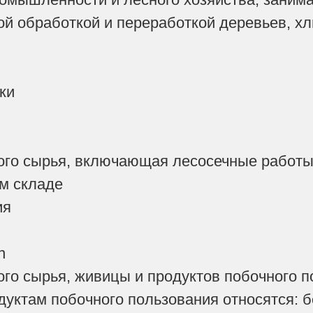
ой обработкой и переработкой деревьев, х
ки
ого сырья, включающая лесосечные работы,
м складе
ия
n
ого сырья, живицы и продуктов побочного п
уктам побочного пользования относятся: бе