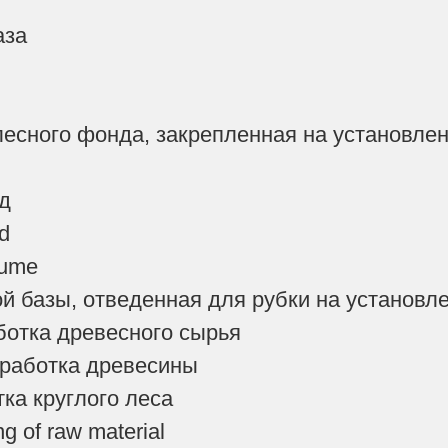
аза
лесного фонда, закрепленная на установле
д
d
lume
й базы, отведенная для рубки на установл
ботка древесного сырья
бработка древесины
ка круглого леса
g of raw material