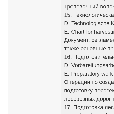
Трелевочный волок
15. Технологическ
D. Technologische K
E. Chart for harvest
Документ, регламе
также основные пр
16. Подготовитель
D. Vorbareitungsarb
E. Preparatory work 
Операции по созда
подготовку лесосек
лесовозных дорог,
17. Подготовка ле