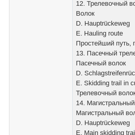
12. Трелевочный в
Волок
D. Hauptrückeweg
E. Hauling route
Простейший путь, 
13. Пасечный трел
Пасечный волок
D. Schlagstreifenr
Е. Skidding trail in c
Трелевочный волок
14. Магистральный
Магистральный во
D. Hauptrückeweg
Е. Main skidding trai