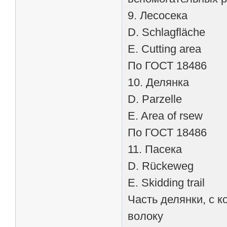
9. Лесосека
D. Schlagfläche
E. Cutting area
По ГОСТ 18486
10. Делянка
D. Parzelle
E. Area of rsew
По ГОСТ 18486
11. Пасека
D. Rückeweg
E. Skidding trail
Часть делянки, с 
волоку