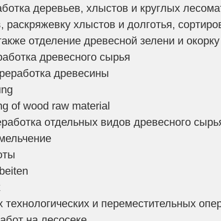
ботка деревьев, хлыстов и круглых лесом
в, раскряжевку хлыстов и долготья, сортир
также отделение древесной зелени и окорку
работка древесного сырья
ереработка древесины
ung
ng of wood raw material
работка отдельных видов древесного сырь
змельчение
оты
beiten
k
 технологических и переместительных опер
абот на лесосеке