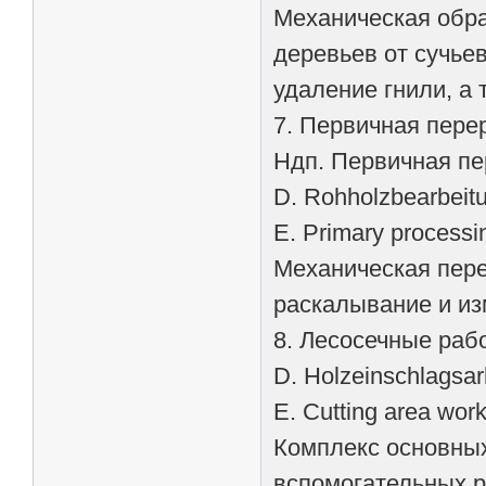
Механическая обра
деревьев от сучье
удаление гнили, а 
7. Первичная пере
Ндп. Первичная п
D. Rohholzbearbeit
Е. Primary processi
Механическая пере
раскалывание и и
8. Лесосечные раб
D. Holzeinschlagsar
E. Cutting area wor
Комплекс основных
вспомогательных р