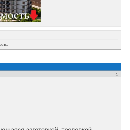
ость.
1
ющаяся заготовкой, трелевкой,