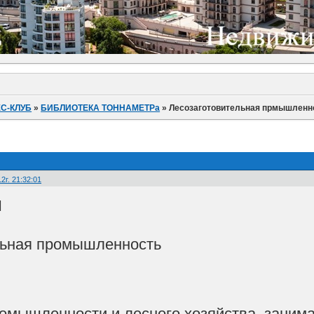
С-КЛУБ
»
БИБЛИОТЕКА ТОННАМЕТРа
»
Лесозаготовительная прмышленн
2г. 21:32:01
Я
льная промышленность
омышленности и лесного хозяйства, занима