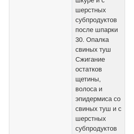
шкуре и с
шерстных
субпродуктов
после шпарки
30. Опалка
свиных туш
Сжигание
остатков
щетины,
волоса и
эпидермиса со
свиных туш и с
шерстных
субпродуктов