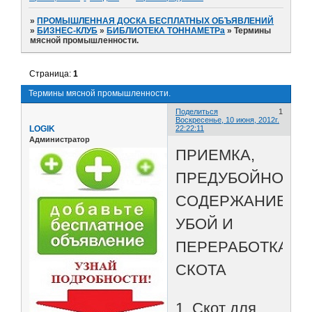
»
ПРОМЫШЛЕННАЯ ДОСКА БЕСПЛАТНЫХ ОБЪЯВЛЕНИЙ
»
БИЗНЕС-КЛУБ
»
БИБЛИОТЕКА ТОННАМЕТРа
»
Термины
мясной промышленности.
Страница:
1
Термины мясной промышленности.
Поделиться
1
Воскресенье, 10 июня, 2012г.
LOGIK
22:22:11
Администратор
ПРИЕМКА,
ПРЕДУБОЙНОЕ
СОДЕРЖАНИЕ,
УБОЙ И
ПЕРЕРАБОТКА
СКОТА
1. Скот для