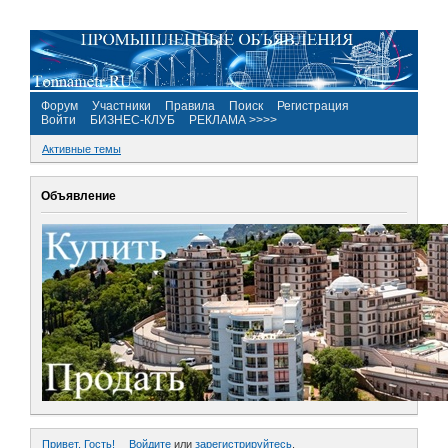
Форум
Участники
Правила
Поиск
Регистрация
Войти
БИЗНЕС-КЛУБ
РЕКЛАМА >>>>
Активные темы
Объявление
Привет, Гость!
Войдите
или
зарегистрируйтесь
.