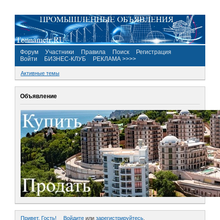
Форум
Участники
Правила
Поиск
Регистрация
Войти
БИЗНЕС-КЛУБ
РЕКЛАМА >>>>
Активные темы
Объявление
Привет, Гость!
Войдите
или
зарегистрируйтесь
.