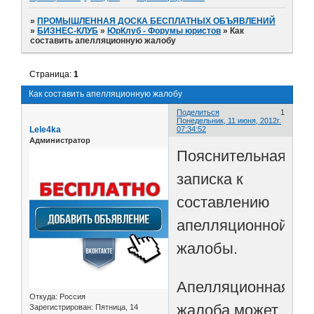
»
ПРОМЫШЛЕННАЯ ДОСКА БЕСПЛАТНЫХ ОБЪЯВЛЕНИЙ
»
БИЗНЕС-КЛУБ
»
ЮрКлуб - Форумы юристов
»
Как
составить апелляционную жалобу
Страница:
1
Как составить апелляционную жалобу
Поделиться
1
Понедельник, 11 июня, 2012г.
Lele4ka
07:34:52
Администратор
Пояснительная
записка к
составлению
апелляционной
жалобы.
Апелляционная
Откуда:
Россия
жалоба может
Зарегистрирован
: Пятница, 14