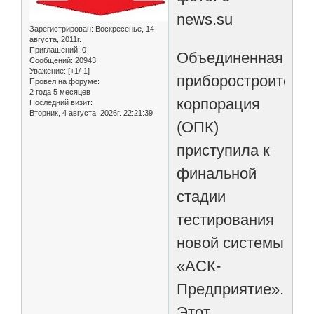
news.su
Зарегистрирован
: Воскресенье, 14
августа, 2011г.
Приглашений:
0
Объединенная
Сообщений:
20943
Уважение:
[+1/-1]
приборостроитель
Провел на форуме:
2 года 5 месяцев
корпорация
Последний визит:
Вторник, 4 августа, 2026г. 22:21:39
(ОПК)
приступила к
финальной
стадии
тестирования
новой системы
«АСК-
Предприятие».
Этот