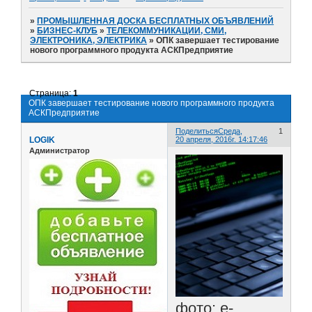
»
ПРОМЫШЛЕННАЯ ДОСКА БЕСПЛАТНЫХ ОБЪЯВЛЕНИЙ
»
БИЗНЕС-КЛУБ
»
ТЕЛЕКОММУНИКАЦИИ, СМИ,
ЭЛЕКТРОНИКА, ЭЛЕКТРИКА
»
ОПК завершает тестирование
нового программного продукта АСКПредприятие
Страница:
1
ОПК завершает тестирование нового программного продукта
АСКПредприятие
Поделиться
Среда,
1
LOGIK
20 апреля, 2016г. 14:17:46
Администратор
фото: e-