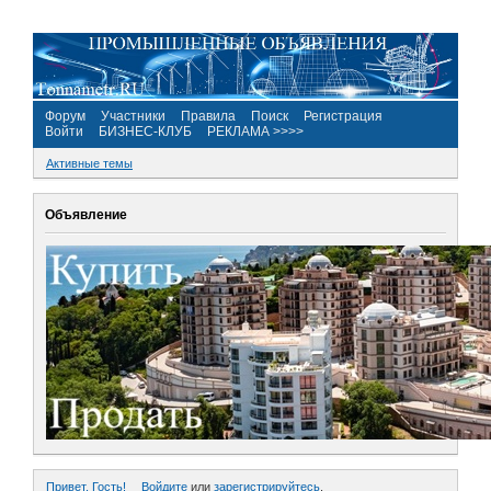
Форум
Участники
Правила
Поиск
Регистрация
Войти
БИЗНЕС-КЛУБ
РЕКЛАМА >>>>
Активные темы
Объявление
Привет, Гость!
Войдите
или
зарегистрируйтесь
.