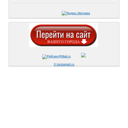
© tonnametr.ru