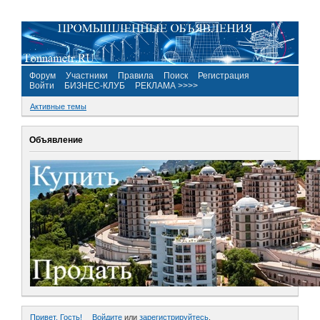
Форум
Участники
Правила
Поиск
Регистрация
Войти
БИЗНЕС-КЛУБ
РЕКЛАМА >>>>
Активные темы
Объявление
Привет, Гость!
Войдите
или
зарегистрируйтесь
.