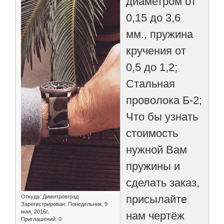
диаметром от
0,15 до 3,6
мм., пружина
кручения от
0,5 до 1,2;
Стальная
проволока Б-2;
Что бы узнать
стоимость
нужной Вам
пружины и
сделать заказ,
присылайте
Откуда:
Димитровград
Зарегистрирован
: Понедельник, 9
мая, 2016г.
нам чертёж
Приглашений:
0