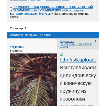
»
ПРОМЫШЛЕННАЯ ДОСКА БЕСПЛАТНЫХ ОБЪЯВЛЕНИЙ
»
ПРОМЫШЛЕННЫЕ ОБЪЯВЛЕНИЯ
»
Металлургия.
Металлопродукция, Метизы.
»
Изготовление пружин на
заказ
Страница:
1
Изготовление пружин на заказ
Поделиться
1
Понедельник, 9 мая, 2016г.
serjio2016
22:39:17
Участник
Изготавливаем
цилиндрическую
и коническую
пружину из
проволоки