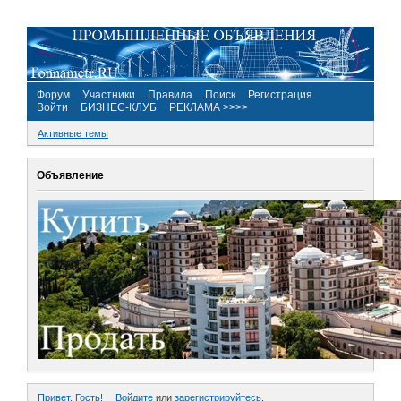
Форум
Участники
Правила
Поиск
Регистрация
Войти
БИЗНЕС-КЛУБ
РЕКЛАМА >>>>
Активные темы
Объявление
Привет, Гость!
Войдите
или
зарегистрируйтесь
.