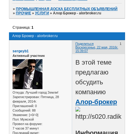
»
ПРОМЫШЛЕННАЯ ДОСКА БЕСПЛАТНЫХ ОБЪЯВЛЕНИЙ
»
ПРОЧИЕ
»
УСЛУГИ
»
Алор Брокер - alorbroker.ru
Страница:
1
Алор Брокер - alorbroker.ru
Поделиться
1
Воскресенье, 22 мая, 2016г.
sergeyb1
15:39:07
Активный участник
В этой теме
предлагаю
обсудить
компанию
Откуда:
Лучший город Земли!
Зарегистрирован
: Пятница, 28
Алор-брокер
февраля, 2014г.
Приглашений:
0
Сообщений:
88
Уважение:
[+0/-0]
Пол:
Мужской
Провел на форуме:
7 часов 37 минут
Информация
Последний визит: