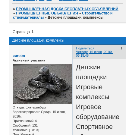
»
ПРОМЫШЛЕННАЯ ДОСКА БЕСПЛАТНЫХ ОБЪЯВЛЕНИЙ
»
ПРОМЫШЛЕННЫЕ ОБЪЯВЛЕНИЯ
»
Строительство и
стройматериалы
»
Детские площадки, комплексы
Страница:
1
Детские площадки, комплексы
Поделиться
1
Четверг, 16 июня, 2016г.
eurotm
05:15:48
Активный участник
Детские
площадки
Игровые
комплексы
Игровое
Откуда:
Екатеринбург
Зарегистрирован
: Среда, 15 июня,
оборудование
2016г.
Приглашений:
0
Спортивное
Сообщений:
131
Уважение:
[+0/-0]
Пол:
Мужской