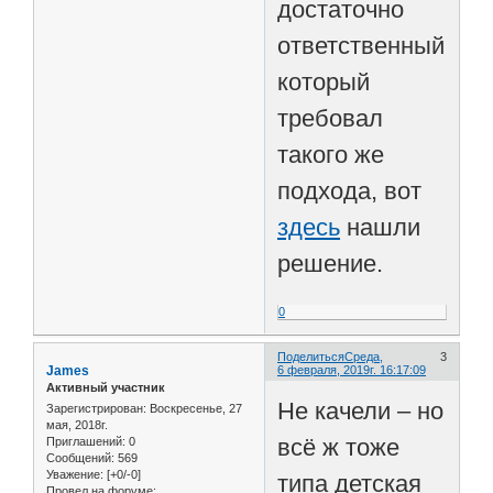
достаточно
ответственный,
который
требовал
такого же
подхода, вот
здесь
нашли
решение.
0
Поделиться
Среда,
3
James
6 февраля, 2019г. 16:17:09
Активный участник
Не качели – но
Зарегистрирован
: Воскресенье, 27
мая, 2018г.
всё ж тоже
Приглашений:
0
Сообщений:
569
Уважение:
[+0/-0]
типа детская
Провел на форуме: