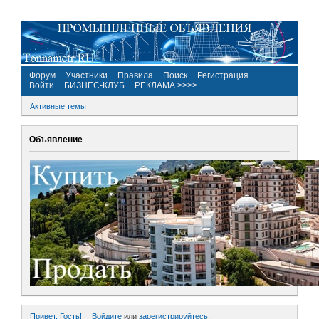
Форум
Участники
Правила
Поиск
Регистрация
Войти
БИЗНЕС-КЛУБ
РЕКЛАМА >>>>
Активные темы
Объявление
Привет, Гость!
Войдите
или
зарегистрируйтесь
.