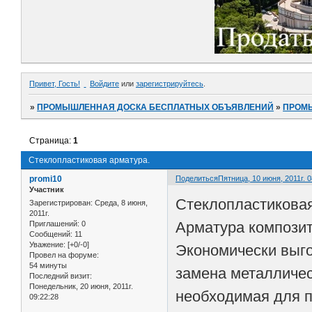
Привет, Гость!
Войдите
или
зарегистрируйтесь
.
»
ПРОМЫШЛЕННАЯ ДОСКА БЕСПЛАТНЫХ ОБЪЯВЛЕНИЙ
»
ПРОМ
Страница:
1
Стеклопластиковая арматура.
promi10
Поделиться
Пятница, 10 июня, 2011г. 0
Участник
Стеклопластиковая
Зарегистрирован
: Среда, 8 июня,
2011г.
Арматура компози
Приглашений:
0
Сообщений:
11
Уважение:
[+0/-0]
Экономически выго
Провел на форуме:
54 минуты
замена металлическ
Последний визит:
Понедельник, 20 июня, 2011г.
необходимая для п
09:22:28