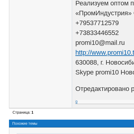
Реализуем оптом п
«ПромИндустрия»
+79537712579
+73833446552
promi10@mail.ru
http://www.promi10.t
630088, г. Новосиб
Skype promi10 Нов
Отредактировано pr
0
Страница:
1
Похожие темы