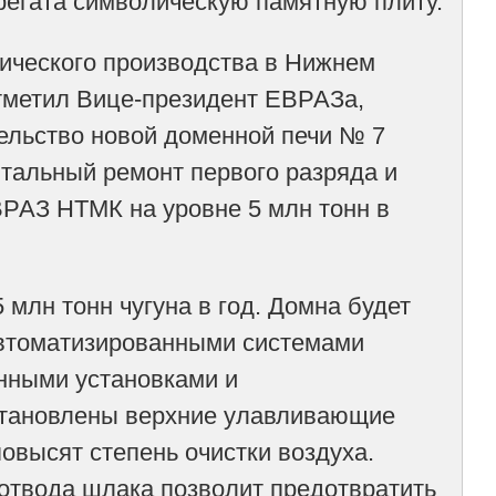
регата символическую памятную плиту.
ического производства в Нижнем
отметил Вице-президент ЕВРАЗа,
ельство новой доменной печи № 7
итальный ремонт первого разряда и
ВРАЗ НТМК на уровне 5 млн тонн в
 млн тонн чугуна в год. Домна будет
автоматизированными системами
нными установками и
установлены верхние улавливающие
овысят степень очистки воздуха.
отвода шлака позволит предотвратить