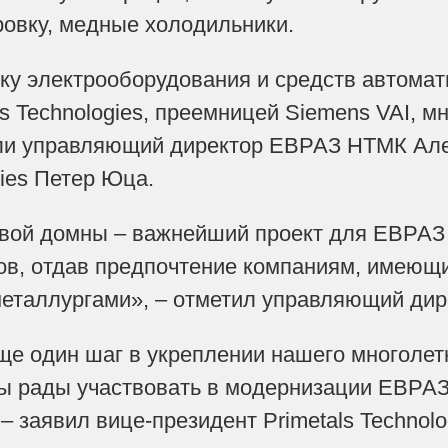
овку, медные холодильники.
вку электрооборудования и средств автома
ls Technologies, преемницей Siemens VAI, 
ли управляющий директор ЕВРАЗ НТМК Але
gies Петер Юца.
овой домны – важнейший проект для ЕВРАЗ
ов, отдав предпочтение компаниям, имеющ
металлургами», – отметил управляющий д
еще один шаг в укреплении нашего многолет
Мы рады участвовать в модернизации ЕВРА
– заявил вице-президент Primetals Technol