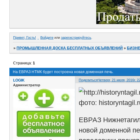
Привет, Гость!
Войдите
или
зарегистрируйтесь
.
»
ПРОМЫШЛЕННАЯ ДОСКА БЕСПЛАТНЫХ ОБЪЯВЛЕНИЙ
»
БИЗНЕ
Страница:
1
На ЕВРАЗ НТМК будет построена новая доменная печь.
LOGIK
Поделиться
Четверг, 21 июля, 2016г. 2
Администратор
фото: historyntagil.r
ЕВРАЗ Нижнетагиль
новой доменной пе