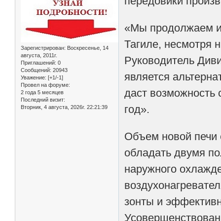
передовики произв
«Мы продолжаем ин
Тагиле, несмотря 
Зарегистрирован
: Воскресенье, 14
августа, 2011г.
Руководитель Диви
Приглашений:
0
Сообщений:
20943
является альтерна
Уважение:
[+1/-1]
Провел на форуме:
даст возможность 
2 года 5 месяцев
Последний визит:
год».
Вторник, 4 августа, 2026г. 22:21:39
Объем новой печи с
обладать двумя п
наружного охлажде
воздухонагревател
зонты и эффективн
Усовершенствованн