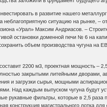
одства заложили в фундамент будущего аг
вестировать в развитие нашего металлург
на неблагоприятную ситуацию на рынке, – 
зиона «Урал» Максим Андриасов. – Строит
тивой остановки доменной печи № 6 на кап
сохранить объем производства чугуна на Е
оставит 2200 м3, проектная мощность – 2,5
олностью закрытыми литейными дворами, 
ния и загрузки сырья, мощными аспирацио
ями. Над каждым выпуском чугуна будут 
ые рукавные фильтры, которые в 2,5 раза п
ая конструкция магистрального лотка для 