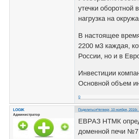
утечки оборотной 
нагрузка на окруж
В настоящее врем
2200 м3 каждая, к
России, но и в Евр
Инвестиции компа
Основной объем ин
0
LOGIK
Поделиться
Четверг, 10 ноября, 2016г.
Администратор
ЕВРАЗ НТМК опред
доменной печи №7