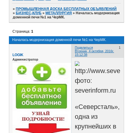
»
ПРОМЫШЛЕННАЯ ДОСКА БЕСПЛАТНЫХ ОБЪЯВЛЕНИЙ
»
БИЗНЕС-КЛУБ
»
МЕТАЛЛУРГИЯ
»
Началась модернизация
доменной печи №1 на ЧерМК.
Страница:
1
Началась модернизация доменной печи №1 на ЧерМК.
Поделиться
1
Вторник, 4 октября, 2016г.
LOGIK
15:12:38
Администратор
фото:
severinform.ru
«Северсталь»,
одна из
крупнейших в