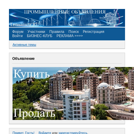
Форум
Участники
Правила
Поиск
Регистрация
Войти
БИЗНЕС-КЛУБ
РЕКЛАМА >>>>
Активные темы
Объявление
Привет, Гость!
Войдите
или
зарегистрируйтесь
.