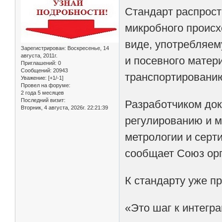
Стандарт распрост
микробного происх
виде, употребляем
Зарегистрирован
: Воскресенье, 14
августа, 2011г.
и посевного матери
Приглашений:
0
Сообщений:
20943
транспортированию
Уважение:
[+1/-1]
Провел на форуме:
2 года 5 месяцев
Последний визит:
Разработчиком док
Вторник, 4 августа, 2026г. 22:21:39
регулированию и м
метрологии и серти
сообщает Союз орг
К стандарту уже п
«Это шаг к интегр