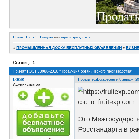
Привет, Гость!
Войдите
или
зарегистрируйтесь
.
»
ПРОМЫШЛЕННАЯ ДОСКА БЕСПЛАТНЫХ ОБЪЯВЛЕНИЙ
»
БИЗНЕ
Страница:
1
Принят ГОСТ 33980-2016 "Продукция органического производства".
LOGIK
Поделиться
Воскресенье, 8 января, 20
Администратор
фото: fruitexp.com
Это Межгосударств
Росстандарта в ра