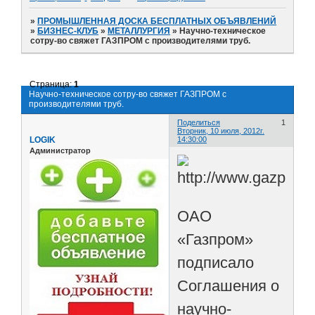
»
ПРОМЫШЛЕННАЯ ДОСКА БЕСПЛАТНЫХ ОБЪЯВЛЕНИЙ
»
БИЗНЕС-КЛУБ
»
МЕТАЛЛУРГИЯ
»
Научно-техническое
сотру-во свяжет ГАЗПРОМ с производителями труб.
Страница:
1
Научно-техническое сотру-во свяжет ГАЗПРОМ с
производителями труб.
Поделиться
1
Вторник, 10 июля, 2012г.
LOGIK
14:30:00
Администратор
ОАО
«Газпром»
подписало
Соглашения о
научно-