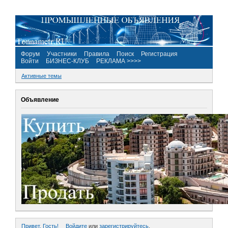
Форум
Участники
Правила
Поиск
Регистрация
Войти
БИЗНЕС-КЛУБ
РЕКЛАМА >>>>
Активные темы
Объявление
Привет, Гость!
Войдите
или
зарегистрируйтесь
.