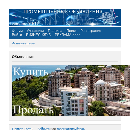
Форум
Участники
Правила
Поиск
Регистрация
Войти
БИЗНЕС-КЛУБ
РЕКЛАМА >>>>
Активные темы
Объявление
Привет, Гость!
Войдите
или
зарегистрируйтесь
.