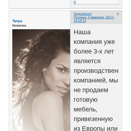
0
Поделиться
2
Пятница, 3 февраля, 2017г.
Tanya
14:19:12
Новичок
Наша
компания уже
более 3-х лет
является
производственной
компанией, мы
не продаем
готовую
мебель,
привезенную
из Европы или