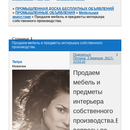
»
ПРОМЫШЛЕННАЯ ДОСКА БЕСПЛАТНЫХ ОБЪЯВЛЕНИЙ
»
ПРОМЫШЛЕННЫЕ ОБЪЯВЛЕНИЯ
»
Мебельная
индустрия
»
Продаем мебель и предметы интерьера
собственного производства.
Страница:
1
Продаем мебель и предметы интерьера собственного
производства.
Поделиться
1
Пятница, 3 февраля, 2017г.
Tanya
13:53:10
Новичок
Продаем
мебель и
предметы
интерьера
собственного
производства.Все