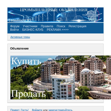
Форум
Участники
Правила
Поиск
Регистрация
Войти
БИЗНЕС-КЛУБ
РЕКЛАМА >>>>
Активные темы
Объявление
Привет, Гость!
Войдите
или
зарегистрируйтесь
.