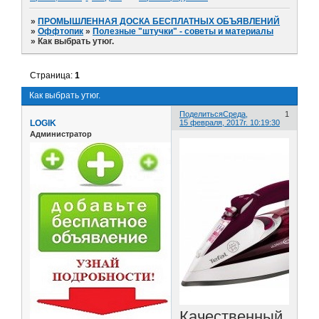
»
ПРОМЫШЛЕННАЯ ДОСКА БЕСПЛАТНЫХ ОБЪЯВЛЕНИЙ
»
Оффтопик
»
Полезные "штучки" - советы и материалы
»
Как выбрать утюг.
Страница:
1
Как выбрать утюг.
Поделиться
Среда,
1
LOGIK
15 февраля, 2017г. 10:19:30
Администратор
Качественный