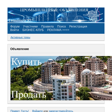
Форум
Участники
Правила
Поиск
Регистрация
Войти
БИЗНЕС-КЛУБ
РЕКЛАМА >>>>
Активные темы
Объявление
Привет, Гость!
Войдите
или
зарегистрируйтесь
.