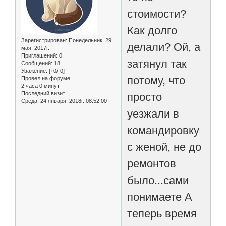
стоимости?
Как долго
Зарегистрирован
: Понедельник, 29
делали? Ой, а
мая, 2017г.
Приглашений:
0
затянул так
Сообщений:
18
Уважение:
[+0/-0]
потому, что
Провел на форуме:
2 часа 0 минут
Последний визит:
просто
Среда, 24 января, 2018г. 08:52:00
уезжали в
командировку
с женой, не до
ремонтов
было...сами
понимаете А
теперь время