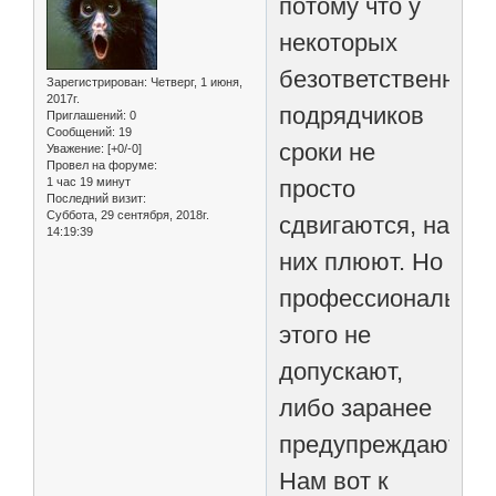
потому что у
некоторых
безответственных
Зарегистрирован
: Четверг, 1 июня,
2017г.
подрядчиков
Приглашений:
0
Сообщений:
19
сроки не
Уважение:
[+0/-0]
Провел на форуме:
1 час 19 минут
просто
Последний визит:
Суббота, 29 сентября, 2018г.
сдвигаются, на
14:19:39
них плюют. Но
профессионалы
этого не
допускают,
либо заранее
предупреждают.
Нам вот к