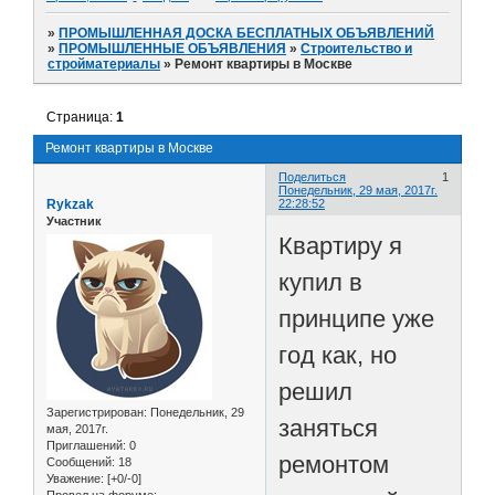
»
ПРОМЫШЛЕННАЯ ДОСКА БЕСПЛАТНЫХ ОБЪЯВЛЕНИЙ
»
ПРОМЫШЛЕННЫЕ ОБЪЯВЛЕНИЯ
»
Строительство и
стройматериалы
»
Ремонт квартиры в Москве
Страница:
1
Ремонт квартиры в Москве
Поделиться
1
Понедельник, 29 мая, 2017г.
Rykzak
22:28:52
Участник
Квартиру я
купил в
принципе уже
год как, но
решил
Зарегистрирован
: Понедельник, 29
заняться
мая, 2017г.
Приглашений:
0
ремонтом
Сообщений:
18
Уважение:
[+0/-0]