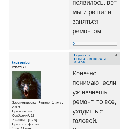
появилось, вот
мы и решили
заняться
ремонтом.
0
Поделиться
4
Пятница, 2 июня, 2017г.
tapinambur
00:51:56
Участник
Конечно
понимаю, если
уж начнешь
ремонт, то все,
Зарегистрирован
: Четверг, 1 июня,
2017г.
уходишь с
Приглашений:
0
Сообщений:
19
головой.
Уважение:
[+0/-0]
Провел на форуме:
1 час 19 минут