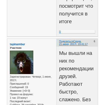
посмотрит что
получится в
итоге
0
Поделиться
Среда,
6
tapinambur
21 июня, 2017г. 19:41:17
Участник
Мы вышли на
них по
рекомендации
друзей.
Зарегистрирован
: Четверг, 1 июня,
2017г.
Работают
Приглашений:
0
Сообщений:
19
быстро,
Уважение:
[+0/-0]
Провел на форуме:
1 час 19 минут
слажено. Без
Последний визит:
Суббота, 29 сентября, 2018г.