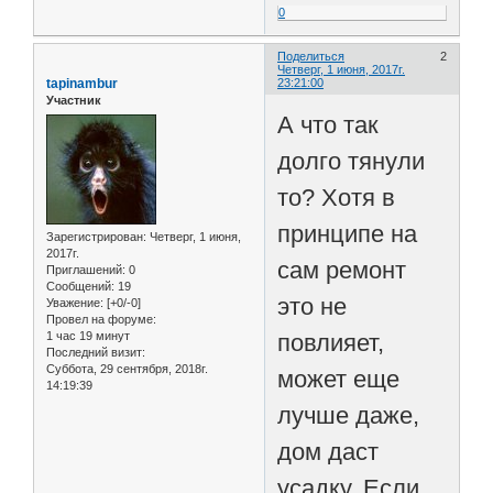
0
Поделиться
2
Четверг, 1 июня, 2017г.
tapinambur
23:21:00
Участник
А что так
долго тянули
то? Хотя в
принципе на
Зарегистрирован
: Четверг, 1 июня,
2017г.
сам ремонт
Приглашений:
0
Сообщений:
19
это не
Уважение:
[+0/-0]
Провел на форуме:
1 час 19 минут
повлияет,
Последний визит:
Суббота, 29 сентября, 2018г.
может еще
14:19:39
лучше даже,
дом даст
усадку. Если