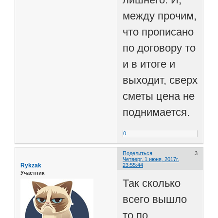
между прочим,
что прописано
по договору то
и в итоге и
выходит, сверх
сметы цена не
поднимается.
0
Поделиться
3
Четверг, 1 июня, 2017г.
Rykzak
23:55:44
Участник
Так сколько
всего вышло
то по