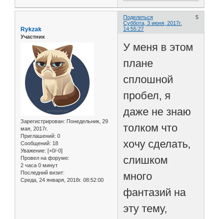
Поделиться
5
Суббота, 3 июня, 2017г.
Rykzak
14:55:27
Участник
У меня в этом
плане
сплошной
пробел, я
даже не знаю
Зарегистрирован
: Понедельник, 29
толком что
мая, 2017г.
Приглашений:
0
хочу сделать,
Сообщений:
18
Уважение:
[+0/-0]
слишком
Провел на форуме:
2 часа 0 минут
Последний визит:
много
Среда, 24 января, 2018г. 08:52:00
фантазий на
эту тему,