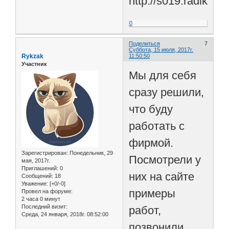
0
Поделиться
7
Суббота, 15 июля, 2017г.
Rykzak
11:50:50
Участник
Мы для себя
сразу решили,
что буду
работать с
фирмой.
Зарегистрирован
: Понедельник, 29
Посмотрели у
мая, 2017г.
Приглашений:
0
них на сайте
Сообщений:
18
Уважение:
[+0/-0]
примеры
Провел на форуме:
2 часа 0 минут
Последний визит:
работ,
Среда, 24 января, 2018г. 08:52:00
позвонили,