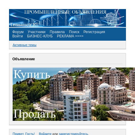
Форум
Участники
Правила
Поиск
Регистрация
Войти
БИЗНЕС-КЛУБ
РЕКЛАМА >>>>
Активные темы
Объявление
Привет, Гость!
Войдите
или
зарегистрируйтесь
.