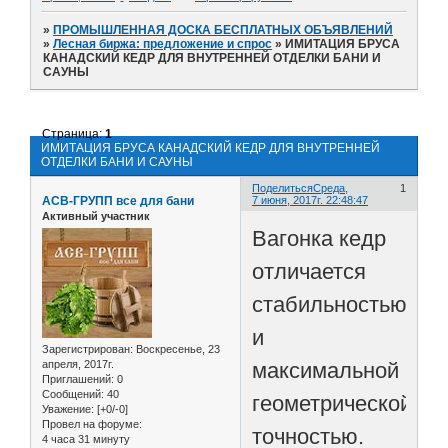
»
ПРОМЫШЛЕННАЯ ДОСКА БЕСПЛАТНЫХ ОБЪЯВЛЕНИЙ
»
Лесная биржа: предложение и спрос
»
ИМИТАЦИЯ БРУСА
КАНАДСКИЙ КЕДР ДЛЯ ВНУТРЕННЕЙ ОТДЕЛКИ БАНИ И
САУНЫ
Страница:
1
ИМИТАЦИЯ БРУСА КАНАДСКИЙ КЕДР ДЛЯ ВНУТРЕННЕЙ
ОТДЕЛКИ БАНИ И САУНЫ
Поделиться
Среда,
1
АСВ-ГРУПП все для бани
7 июня, 2017г. 22:48:47
Активный участник
Вагонка кедр
отличается
стабильностью
и
Зарегистрирован
: Воскресенье, 23
максимальной
апреля, 2017г.
Приглашений:
0
Сообщений:
40
геометрической
Уважение:
[+0/-0]
Провел на форуме:
точностью.
4 часа 31 минуту