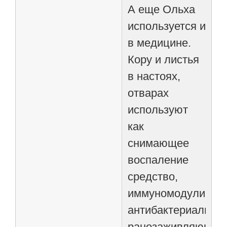
А еще Ольха
используется и
в медицине.
Кору и листья
в настоях,
отварах
используют
как
снимающее
воспаление
средство,
иммуномодулирую
антибактериальное
ранозаживляющее