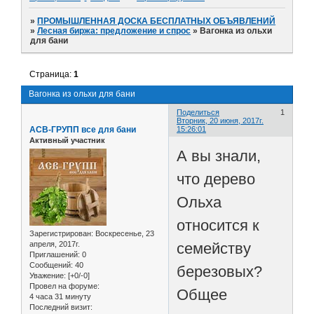
»
ПРОМЫШЛЕННАЯ ДОСКА БЕСПЛАТНЫХ ОБЪЯВЛЕНИЙ
»
Лесная биржа: предложение и спрос
»
Вагонка из ольхи
для бани
Страница:
1
Вагонка из ольхи для бани
Поделиться
1
Вторник, 20 июня, 2017г.
АСВ-ГРУПП все для бани
15:26:01
Активный участник
А вы знали,
что дерево
Ольха
относится к
Зарегистрирован
: Воскресенье, 23
семейству
апреля, 2017г.
Приглашений:
0
Сообщений:
40
березовых?
Уважение:
[+0/-0]
Провел на форуме:
Общее
4 часа 31 минуту
Последний визит: