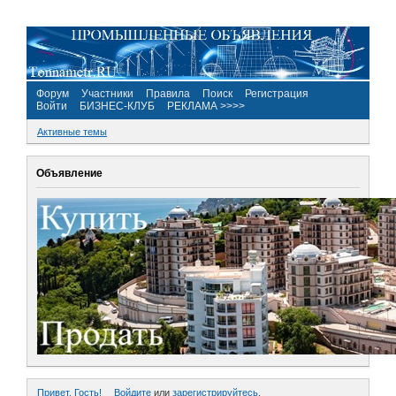
Форум
Участники
Правила
Поиск
Регистрация
Войти
БИЗНЕС-КЛУБ
РЕКЛАМА >>>>
Активные темы
Объявление
Привет, Гость!
Войдите
или
зарегистрируйтесь
.