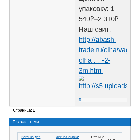
упаковку: 1
540₽–2 310₽
Наш сайт:
http://abash-
trade.ru/olha/vagon
olha … -2-
3m.html
0
Страница:
1
Похожие темы
Вагонка для
Лесная биржа:
Пятница, 1