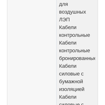
для
воздушных
ЛЭП
Кабели
контрольные
Кабели
контрольные
бронированные
Кабели
силовые с
бумажной
изоляцией
Кабели
силовые с