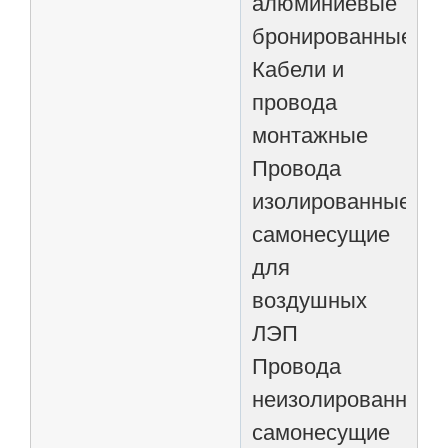
алюминиевые
бронированные
Кабели и
провода
монтажные
Провода
изолированные
самонесущие
для
воздушных
ЛЭП
Провода
неизолированные
самонесущие