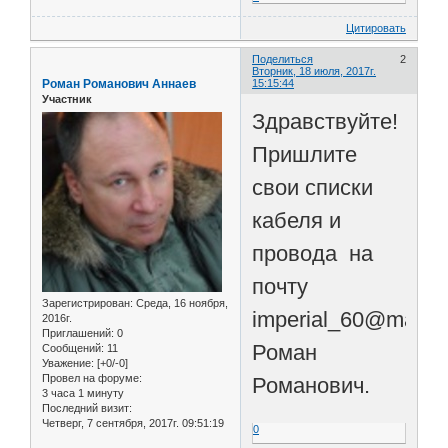
Цитировать
Поделиться
2
Вторник, 18 июля, 2017г.
Роман Романович Аннаев
15:15:44
Участник
Здравствуйте!
Пришлите
свои списки
кабеля и
провода на
почту
Зарегистрирован
: Среда, 16 ноября,
imperial_60@mail.r
2016г.
Приглашений:
0
Роман
Сообщений:
11
Уважение:
[+0/-0]
Провел на форуме:
Романович.
3 часа 1 минуту
Последний визит:
Четверг, 7 сентября, 2017г. 09:51:19
0