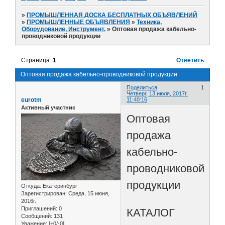
»
ПРОМЫШЛЕННАЯ ДОСКА БЕСПЛАТНЫХ ОБЪЯВЛЕНИЙ
»
ПРОМЫШЛЕННЫЕ ОБЪЯВЛЕНИЯ
»
Техника,
Оборудование, Инструмент.
»
Оптовая продажа кабельно-
проводниковой продукции
Страница:
1
Ответить
Оптовая продажа кабельно-проводниковой продукции
Поделиться
1
Четверг, 13 июля, 2017г.
eurotm
11:40:16
Активный участник
Оптовая
продажа
кабельно-
проводниковой
продукции
Откуда:
Екатеринбург
Зарегистрирован
: Среда, 15 июня,
2016г.
Приглашений:
0
КАТАЛОГ
Сообщений:
131
Уважение:
[+0/-0]