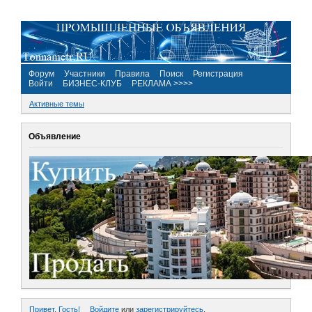
Форум
Участники
Правила
Поиск
Регистрация
Войти
БИЗНЕС-КЛУБ
РЕКЛАМА >>>>
Активные темы
Объявление
Привет, Гость!
Войдите
или
зарегистрируйтесь
.