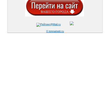
© tonnametr.ru