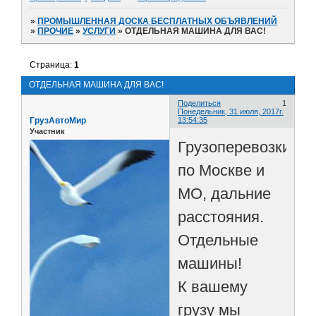
»
ПРОМЫШЛЕННАЯ ДОСКА БЕСПЛАТНЫХ ОБЪЯВЛЕНИЙ
»
ПРОЧИЕ
»
УСЛУГИ
»
ОТДЕЛЬНАЯ МАШИНА ДЛЯ ВАС!
Страница:
1
ОТДЕЛЬНАЯ МАШИНА ДЛЯ ВАС!
Поделиться
1
Понедельник, 31 июля, 2017г.
ГрузАвтоМир
13:54:35
Участник
Грузоперевозки
по Москве и
МО, дальние
расстояния.
Отдельные
машины!
К вашему
грузу мы