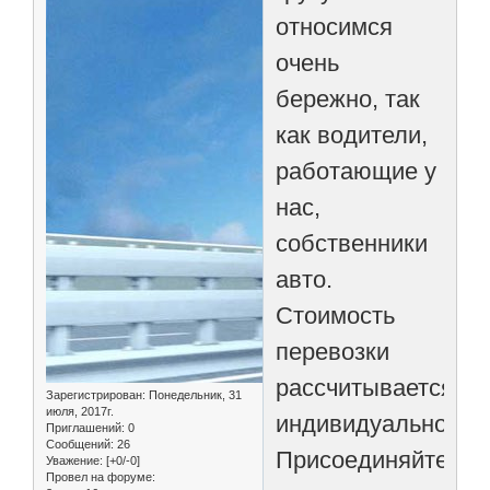
относимся
очень
бережно, так
как водители,
работающие у
нас,
собственники
авто.
Стоимость
перевозки
рассчитывается
Зарегистрирован
: Понедельник, 31
июля, 2017г.
индивидуально.
Приглашений:
0
Сообщений:
26
Присоединяйтесь
Уважение:
[+0/-0]
Провел на форуме: