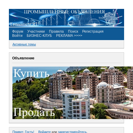
Форум
Участники
Правила
Поиск
Регистрация
Войти
БИЗНЕС-КЛУБ
РЕКЛАМА >>>>
Активные темы
Объявление
Привет, Гость!
Войдите
или
зарегистрируйтесь
.