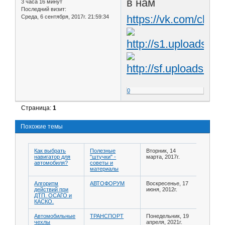
в нам
3 часа 16 минут
Последний визит:
https://vk.com/club
Среда, 6 сентября, 2017г. 21:59:34
0
Страница:
1
Похожие темы
Как выбрать
Полезные
Вторник, 14
навигатор для
"штучки" -
марта, 2017г.
автомобиля?
советы и
материалы
Алгоритм
АВТОФОРУМ
Воскресенье, 17
действий при
июня, 2012г.
ДТП. ОСАГО и
КАСКО.
Автомобильные
ТРАНСПОРТ
Понедельник, 19
чехлы
апреля, 2021г.