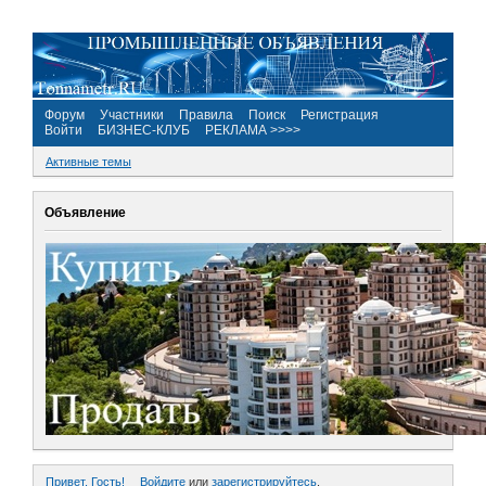
Форум
Участники
Правила
Поиск
Регистрация
Войти
БИЗНЕС-КЛУБ
РЕКЛАМА >>>>
Активные темы
Объявление
Привет, Гость!
Войдите
или
зарегистрируйтесь
.