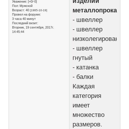
изделий
Уважение:
[+0/-0]
Пол:
Мужской
металлопроката
Возраст:
40
[1985-10-19]
Провел на форуме:
- швеллер
3 часа 40 минут
Последний визит:
- швеллер
Вторник, 19 сентября, 2017г.
14:45:44
низколегированны
- швеллер
гнутый
- катанка
- балки
Каждая
категория
имеет
множество
размеров.