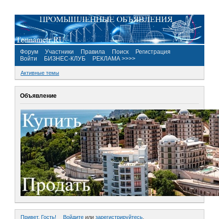
Форум
Участники
Правила
Поиск
Регистрация
Войти
БИЗНЕС-КЛУБ
РЕКЛАМА >>>>
Активные темы
Объявление
Привет, Гость!
Войдите
или
зарегистрируйтесь
.