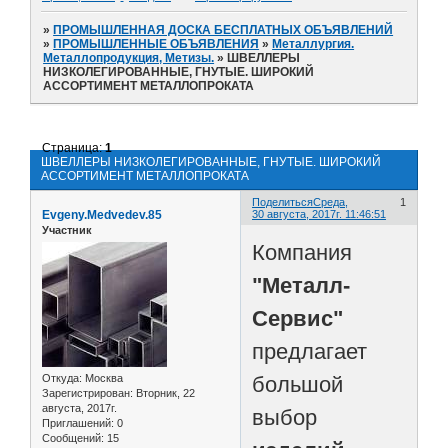
»
ПРОМЫШЛЕННАЯ ДОСКА БЕСПЛАТНЫХ ОБЪЯВЛЕНИЙ
»
ПРОМЫШЛЕННЫЕ ОБЪЯВЛЕНИЯ
»
Металлургия.
Металлопродукция, Метизы.
»
ШВЕЛЛЕРЫ
НИЗКОЛЕГИРОВАННЫЕ, ГНУТЫЕ. ШИРОКИЙ
АССОРТИМЕНТ МЕТАЛЛОПРОКАТА
Страница:
1
ШВЕЛЛЕРЫ НИЗКОЛЕГИРОВАННЫЕ, ГНУТЫЕ. ШИРОКИЙ
АССОРТИМЕНТ МЕТАЛЛОПРОКАТА
Поделиться
Среда,
1
Evgeny.Medvedev.85
30 августа, 2017г. 11:46:51
Участник
Компания
"Металл-
Сервис"
предлагает
большой
Откуда:
Москва
Зарегистрирован
: Вторник, 22
августа, 2017г.
выбор
Приглашений:
0
Сообщений:
15