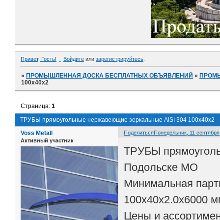
Привет, Гость!
Войдите
или
зарегистрируйтесь
.
»
ПРОМЫШЛЕННАЯ ДОСКА БЕСПЛАТНЫХ ОБЪЯВЛЕНИЙ
»
ПРОМ
100х40х2
Страница:
1
ТРУБЫ прямоугольные нержавеющие зеркальные AISI 304 100х40х2
Voss Metall
Поделиться
Понедельник, 11 сентября,
Активный участник
ТРУБЫ прямоуголь
Подольске МО
Минимальная парт
100х40х2.0х6000 м
Цены и ассортиме