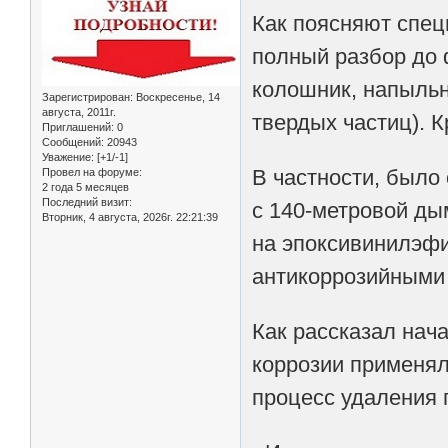
Как поясняют спец
полный разбор до 
колошник, напыльн
Зарегистрирован
: Воскресенье, 14
августа, 2011г.
твердых частиц). 
Приглашений:
0
Сообщений:
20943
Уважение:
[+1/-1]
В частности, было
Провел на форуме:
2 года 5 месяцев
Последний визит:
с 140-метровой ды
Вторник, 4 августа, 2026г. 22:21:39
на эпоксивинилэфи
антикоррозийными 
Как рассказал нач
коррозии применял
процесс удаления 