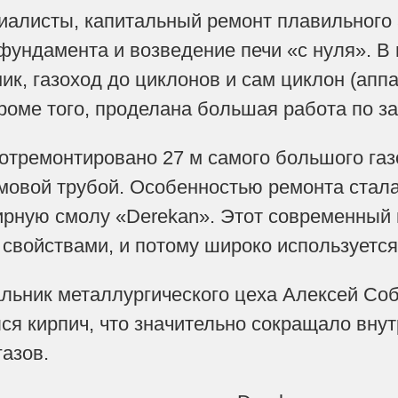
иалисты, капитальный ремонт плавильного 
фундамента и возведение печи «с нуля». В
ик, газоход до циклонов и сам циклон (апп
Кроме того, проделана большая работа по з
 отремонтировано 27 м самого большого газ
мовой трубой. Особенностью ремонта стала
рную смолу «Derekan». Этот современный
свойствами, и потому широко используетс
альник металлургического цеха Алексей Соб
ся кирпич, что значительно сокращало вну
газов.