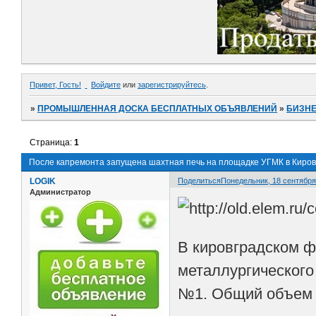
Привет, Гость!
Войдите
или
зарегистрируйтесь
.
»
ПРОМЫШЛЕННАЯ ДОСКА БЕСПЛАТНЫХ ОБЪЯВЛЕНИЙ
»
БИЗНЕ
Страница:
1
После капремонта запущена шахтная печь на площадке УГМК в Киров
LOGIK
Поделиться
Понедельник, 18 сентября,
Администратор
В кировградском ф
металлургического
№1. Общий объем з