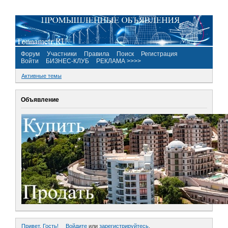
Форум
Участники
Правила
Поиск
Регистрация
Войти
БИЗНЕС-КЛУБ
РЕКЛАМА >>>>
Активные темы
Объявление
Привет, Гость!
Войдите
или
зарегистрируйтесь
.