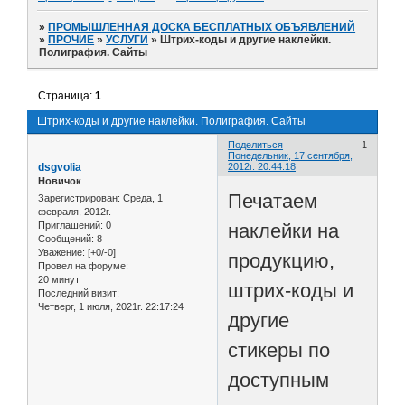
»
ПРОМЫШЛЕННАЯ ДОСКА БЕСПЛАТНЫХ ОБЪЯВЛЕНИЙ
»
ПРОЧИЕ
»
УСЛУГИ
»
Штрих-коды и другие наклейки.
Полиграфия. Сайты
Страница:
1
Штрих-коды и другие наклейки. Полиграфия. Сайты
Поделиться
1
Понедельник, 17 сентября,
dsgvolia
2012г. 20:44:18
Новичок
Печатаем
Зарегистрирован
: Среда, 1
февраля, 2012г.
наклейки на
Приглашений:
0
Сообщений:
8
Уважение:
[+0/-0]
продукцию,
Провел на форуме:
20 минут
штрих-коды и
Последний визит:
Четверг, 1 июля, 2021г. 22:17:24
другие
стикеры по
доступным