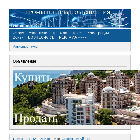
Форум
Участники
Правила
Поиск
Регистрация
Войти
БИЗНЕС-КЛУБ
РЕКЛАМА >>>>
Активные темы
Объявление
Привет, Гость!
Войдите
или
зарегистрируйтесь
.