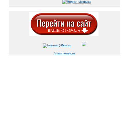
© tonnametr.ru