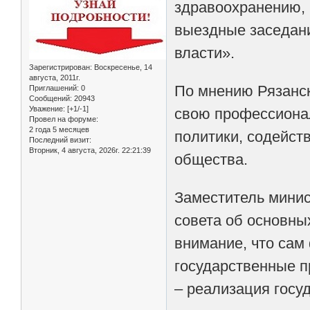
здравоохранению, 
выездные заседани
власти».
Зарегистрирован
: Воскресенье, 14
августа, 2011г.
По мнению Рязанск
Приглашений:
0
Сообщений:
20943
Уважение:
[+1/-1]
свою профессионал
Провел на форуме:
2 года 5 месяцев
политики, содейст
Последний визит:
Вторник, 4 августа, 2026г. 22:21:39
общества.
Заместитель минис
совета об основны
внимание, что сам
государственные п
– реализация госу