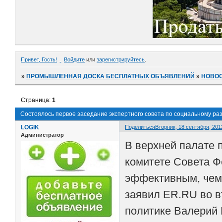
Привет, Гость!
Войдите
или
зарегистрируйтесь
.
»
ПРОМЫШЛЕННАЯ ДОСКА БЕСПЛАТНЫХ ОБЪЯВЛЕНИЙ
»
НОВО
Страница:
1
Состоялось первое заседание экспертного совета по социальному ра
LOGIK
Поделиться
Вторник, 18 сентября, 2012
Администратор
В верхней палате 
комитете Совета Ф
эффективным, чем 
заявил ER.RU во в
политике Валерий 