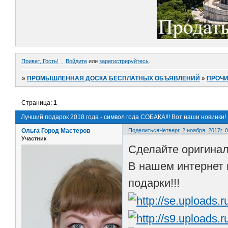
Привет, Гость!
Войдите
или
зарегистрируйтесь
.
»
ПРОМЫШЛЕННАЯ ДОСКА БЕСПЛАТНЫХ ОБЪЯВЛЕНИЙ
»
ПРОЧ
Страница:
1
Лучший подарок 2018 года - символ года СОБАКА!!! Вот наши новинки!
Ольга Город Мастеров
Поделиться
Четверг, 2 ноября, 2017г. 
Участник
Сделайте оригинал
В нашем интернет
подарки!!!